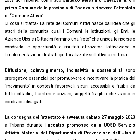
Let’s go! Tribano, con il suo
Sindaco Massimo Cavazzana
, è il
primo Comune della provincia di Padova a ricevere l’attestato
di “Comune Attivo”
.
Di cosa si tratta? La rete dei Comuni Attivi nasce dall’idea che gli
attori della comunità quali i Comuni, le Istituzioni, gli Enti, le
Aziende Ulss e i Cittadini formino una “rete” che unisca le risorse e
condivida le opportunità e risultati attraverso l’attivazione o
l’implementazione di strategie focalizzate sull’attività motoria.
Diffusione, coinvolgimento, inclusività e sostenibilità
sono
prerogative essenziali per promuovere e incentivare la pratica del
“movimento” in contesti favorevoli, sicuri, accessibili e fruibili da
tutti i cittadini, bambini e anziani, soggetti fragili o che vivono in
condizioni disagiate.
La consegna dell’attestato è avvenuta sabato 27 maggio 2023
a Tribano durante l’
incontro promosso dalla UOSD Servizio
Attività Motoria del Dipartimento di Prevenzione
dell’Ulss 6