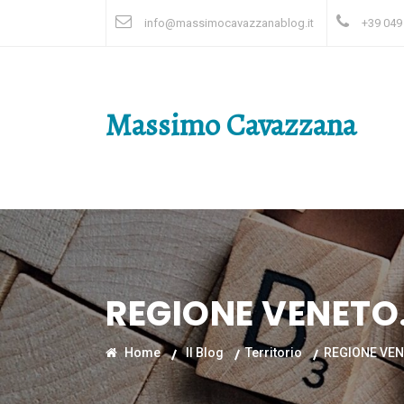
info@massimocavazzanablog.it
+39 049
Massimo Cavazzana
REGIONE VENETO.
Home
Il Blog
Territorio
REGIONE VENE