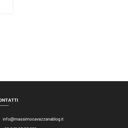
ONTATTI
info@massimocavazzanablog.it