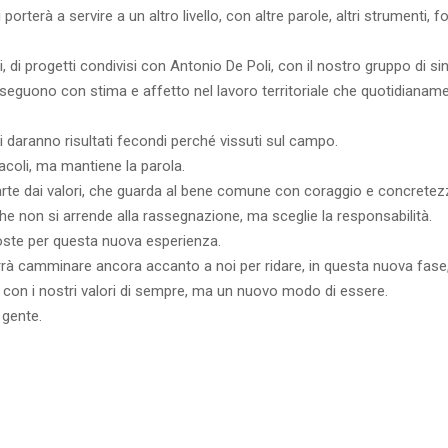
terà a servire a un altro livello, con altre parole, altri strumenti, f
i progetti condivisi con Antonio De Poli, con il nostro gruppo di sin
 seguono con stima e affetto nel lavoro territoriale che quotidianam
daranno risultati fecondi perché vissuti sul campo.
coli, ma mantiene la parola.
parte dai valori, che guarda al bene comune con coraggio e concretez
che non si arrende alla rassegnazione, ma sceglie la responsabilità.
oste per questa nuova esperienza.
rrà camminare ancora accanto a noi per ridare, in questa nuova fase
, con i nostri valori di sempre, ma un nuovo modo di essere.
 gente.