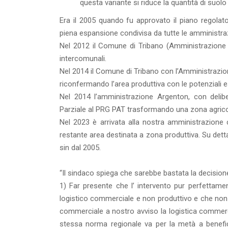
questa variante si riduce la quantità di suol
Era il 2005 quando fu approvato il piano regolat
piena espansione condivisa da tutte le amministraz
Nel 2012 il Comune di Tribano (Amministrazione A
intercomunali.
Nel 2014 il Comune di Tribano con l’Amministrazion
riconfermando l’area produttiva con le potenziali 
Nel 2014 l’amministrazione Argenton, con delib
Parziale al PRG PAT trasformando una zona agricola
Nel 2023 è arrivata alla nostra amministrazione 
restante area destinata a zona produttiva. Su detta 
sin dal 2005.
“Il sindaco spiega che sarebbe bastata la decisione 
1) Far presente che l’ intervento pur perfettamen
logistico commerciale e non produttivo e che non a
commerciale a nostro avviso la logistica commerc
stessa norma regionale va per la metà a benefic