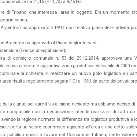
o consumabile da 21,15 (–11,70) a 9,45 Ha.
ore di Tribano, che interessa l’area in oggetto. Era un momento sto
ioni in carica;
rgenton) ha approvato il PATI con relativo piano delle attività pro
e Argenton ha approvato il Piano degli interventi
estensioni (Frecce di espansione);
era di consiglio comunale n. 53 del 29.12.2014, approvava una V
 in una ulteriore e aggiuntiva zona produttiva edificabile di 4000 mq
comunale la richiesta di realizzare un nuovo polo logistico su part
area risulta regolarmente pagata l’ICI e l’IMU da parte dei privati pro
della giunta, per dare il via al piano richiesto ma abbiamo deciso di:
te compatibile con la destinazione intende realizzare di fatto un e
vendo la regione normato la differenza tra logistica produttiva e lo
iale porta un valore economico aggiunto all’area e che detto valore
io pubblico quindi a favore del Comune di Tribano, detto valore 