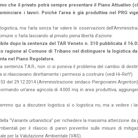
mo che il privato potrà sempre presentare il Piano Attuativo (
minciare i lavori. Poiché l’area è già produttiva nel PRG vige
a logistica, ma farla senza far valere le osservazioni dell’Amministr
omune o farla lasciando al privato piena libertà d’azione.
sibile dopo la sentenza del TAR Veneto n. 310 pubblicata il 16.
to ragione al Comune di Tribano nel distinguere la logistica da
inta nel Piano Regolatore.
la sentenza T.A.R., non ci si poneva il problema del cambio di desti
 si rilasciavano direttamente i permessi a costruire (vedi Hi-Reff).
. 53 del 29.12.2014 (Amministrazione sindaco Piergiovanni Argenton)
ormando un’area agricola di 4.000 mq in area produttiva, aggiunge
mo qui a discutere logistica sì o logistica no, ma a vedere i lav
lla “Variante urbanistica” per richiedere la massima attenzione da p
ambientali per il rilascio di pareri preventivi sulle misure di mitig
le per la Valutazione Ambientale (VAS).