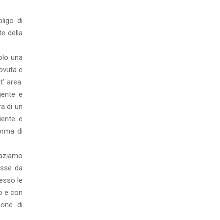
ligo di
te della
olo una
dovuta e
t’ area.
gente e
ra di un
iente e
orma di
raziamo
esse da
esso le
to e con
ione di