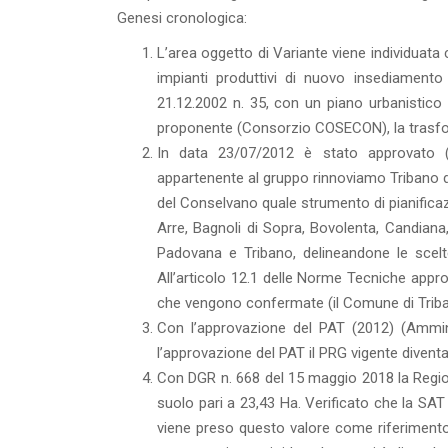
Genesi cronologica:
L’area oggetto di Variante viene individuat
impianti produttivi di nuovo insediamento
21.12.2002 n. 35, con un piano urbanistico 
proponente (Consorzio COSECON), la trasfor
In data 23/07/2012 è stato approvato (
appartenente al gruppo rinnoviamo Tribano di
del Conselvano quale strumento di pianificaz
Arre, Bagnoli di Sopra, Bovolenta, Candiana
Padovana e Tribano, delineandone le scelte 
All’articolo 12.1 delle Norme Tecniche appro
che vengono confermate (il Comune di Triban
Con l’approvazione del PAT (2012) (Ammin
l’approvazione del PAT il PRG vigente diventa
Con DGR n. 668 del 15 maggio 2018 la Regi
suolo pari a 23,43 Ha. Verificato che la SAT
viene preso questo valore come riferiment