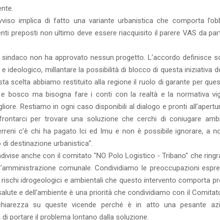
ente.
viso implica di fatto una variante urbanistica che comporta l’obb
enti preposti non ultimo deve essere riacquisito il parere VAS da par
«Il sindaco non ha approvato nessun progetto. L’accordo definisce s
 e ideologico, millantare la possibilità di blocco di questa iniziativa 
a scelta abbiamo restituito alla regione il ruolo di garante per ques
 e bosco ma bisogna fare i conti con la realtà e la normativa vi
ore. Restiamo in ogni caso disponibili al dialogo e pronti all’apertu
frontarci per trovare una soluzione che cerchi di coniugare amb
rreni c’è chi ha pagato Ici ed Imu e non è possibile ignorare, a n
 di destinazione urbanistica”.
divise anche con il comitato "NO Polo Logistico - Tribano" che ring
n l'amministrazione comunale. Condividiamo le preoccupazioni espr
 rischi idrogeologici e ambientali che questo intervento comporta pr
salute e dell'ambiente è una priorità che condividiamo con il Comita
re chiarezza su queste vicende perché è in atto una pesante az
di portare il problema lontano dalla soluzione.