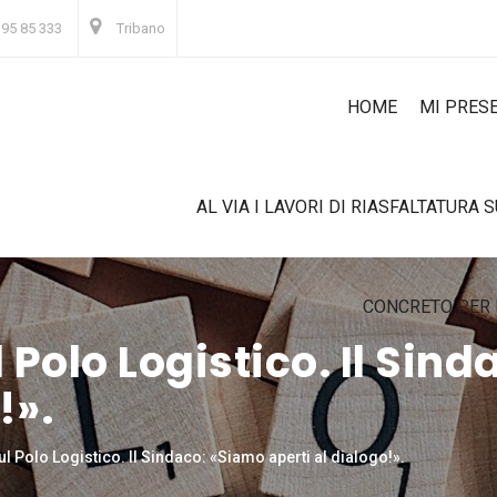
 95 85 333
Tribano
HOME
MI PRES
AL VIA I LAVORI DI RIASFALTATURA 
CONCRETO PER 
l Polo Logistico. Il Sin
!».
ul Polo Logistico. Il Sindaco: «Siamo aperti al dialogo!».