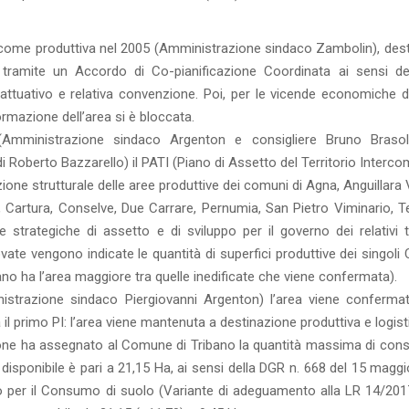
a come produttiva nel 2005 (Amministrazione sindaco Zambolin), dest
 tramite un Accordo di Co-pianificazione Coordinata ai sensi del
attuativo e relativa convenzione. Poi, per le vicende economiche de
mazione dell’area si è bloccata.
Amministrazione sindaco Argenton e consigliere Bruno Brasol
 Roberto Bazzarello) il PATI (Piano di Assetto del Territorio Interc
ione strutturale delle aree produttive dei comuni di Agna, Anguillara
, Cartura, Conselve, Due Carrare, Pernumia, San Pietro Viminario, T
strategiche di assetto e di sviluppo per il governo dei relativi ter
vate vengono indicate le quantità di superfici produttive dei singol
o ha l’area maggiore tra quelle inedificate che viene confermata).
istrazione sindaco Piergiovanni Argenton) l’area viene conferma
 il primo PI: l’area viene mantenuta a destinazione produttiva e logist
one ha assegnato al Comune di Tribano la quantità massima di con
 disponibile è pari a 21,15 Ha, ai sensi della DGR n. 668 del 15 magg
o per il Consumo di suolo (Variante di adeguamento alla LR 14/201