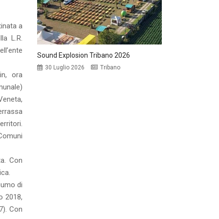
inata a
la L.R.
ll’ente
Sound Explosion Tribano 2026
30 Luglio 2026
Tribano
in, ora
omunale)
 Veneta,
errassa
ritori.
i Comuni
ta. Con
ica.
sumo di
io 2018,
7). Con