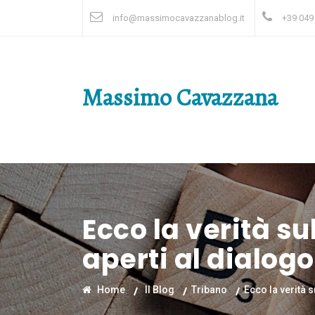
info@massimocavazzanablog.it
+39 049
Massimo Cavazzana
Ecco la verità su
aperti al dialogo
Home
Il Blog
Tribano
Ecco la verità s