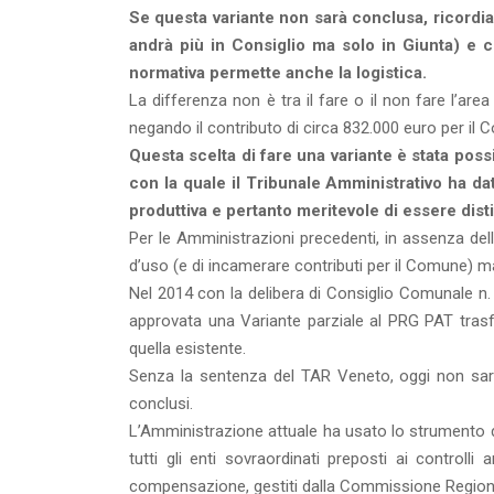
Se questa variante non sarà conclusa, ricordia
andrà più in Consiglio ma solo in Giunta) e co
normativa permette anche la logistica.
La differenza non è tra il fare o il non fare l’are
negando il contributo di circa 832.000 euro per il C
Questa scelta di fare una variante è stata pos
con la quale il Tribunale Amministrativo ha da
produttiva e pertanto meritevole di essere dist
Per le Amministrazioni precedenti, in assenza del
d’uso (e di incamerare contributi per il Comune) ma
Nel 2014 con la delibera di Consiglio Comunale n
approvata una Variante parziale al PRG PAT trasf
quella esistente.
Senza la sentenza del TAR Veneto, oggi non sarem
conclusi.
L’Amministrazione attuale ha usato lo strumento de
tutti gli enti sovraordinati preposti ai controlli 
compensazione, gestiti dalla Commissione Regiona