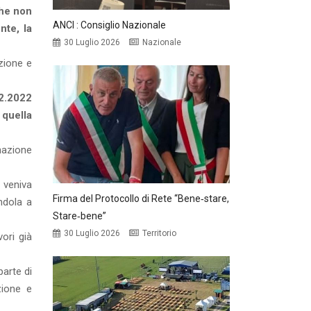
che non
ANCI : Consiglio Nazionale
nte, la
30 Luglio 2026
Nazionale
azione e
02.2022
 quella
nazione
 veniva
Firma del Protocollo di Rete “Bene‑stare,
ndola a
Stare‑bene”
30 Luglio 2026
Territorio
ori già
arte di
azione e