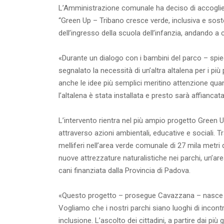
L’Amministrazione comunale ha deciso di accoglier
“Green Up – Tribano cresce verde, inclusiva e sosteni
dell’ingresso della scuola dell’infanzia, andando a 
«Durante un dialogo con i bambini del parco – spi
segnalato la necessità di un’altra altalena per i p
anche le idee più semplici meritino attenzione quan
l’altalena è stata installata e presto sarà affianca
L’intervento rientra nel più ampio progetto Green U
attraverso azioni ambientali, educative e sociali. T
melliferi nell’area verde comunale di 27 mila metri qu
nuove attrezzature naturalistiche nei parchi, un’
cani finanziata dalla Provincia di Padova.
«Questo progetto – prosegue Cavazzana – nasce dalla
Vogliamo che i nostri parchi siano luoghi di incont
inclusione. L’ascolto dei cittadini, a partire dai p