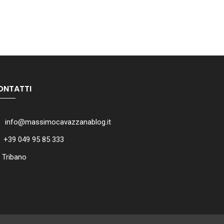
ONTATTI
info@massimocavazzanablog.it
+39 049 95 85 333
Tribano