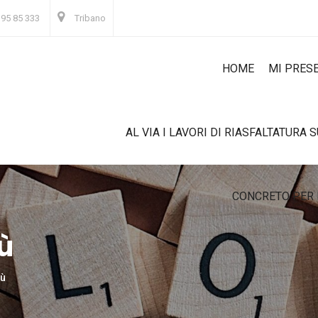
 95 85 333
Tribano
HOME
MI PRES
AL VIA I LAVORI DI RIASFALTATURA 
CONCRETO PER 
ù
iù