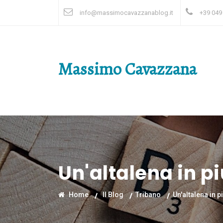
info@massimocavazzanablog.it
+39 049
Massimo Cavazzana
Un'altalena in pi
Home
Il Blog
Tribano
Un'altalena in p