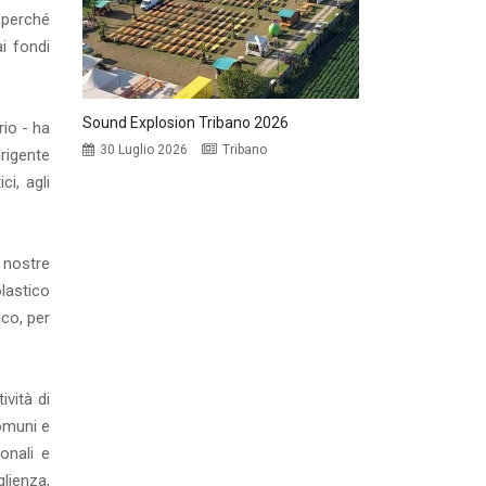
 perché
i fondi
Sound Explosion Tribano 2026
rio - ha
30 Luglio 2026
Tribano
rigente
ci, agli
 nostre
lastico
ico, per
vità di
Comuni e
onali e
glienza,