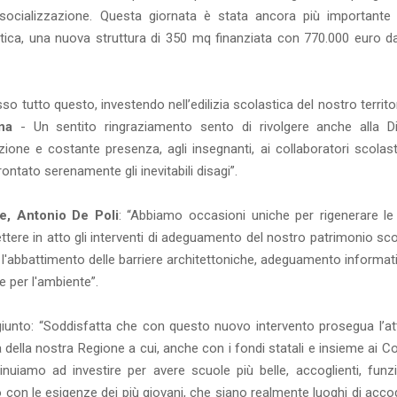
e socializzazione. Questa giornata è stata ancora più importante
stica, una nuova struttura di 350 mq finanziata con 770.000 euro da
 tutto questo, investendo nell’edilizia scolastica del nostro territo
nna
- Un sentito ringraziamento sento di rivolgere anche alla Di
ione e costante presenza, agli insegnanti, ai collaboratori scolasti
rontato serenamente gli inevitabili disagi”.
e, Antonio De Poli
: “Abbiamo occasioni uniche per rigenerare le
ere in atto gli interventi di adeguamento del nostro patrimonio sco
r l'abbattimento delle barriere architettoniche, adeguamento informat
e per l'ambiente”.
giunto: “Soddisfatta che con questo nuovo intervento prosegua l’atti
ca della nostra Regione a cui, anche con i fondi statali e insieme ai 
uiamo ad investire per avere scuole più belle, accoglienti, funzi
so con le esigenze dei più giovani, che siano realmente luoghi di acco