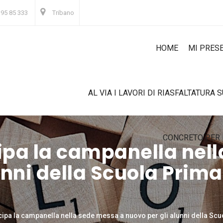
 95 85 333
Tribano
HOME
MI PRES
AL VIA I LAVORI DI RIASFALTATURA 
CONCRETO PER 
cipa la campanella nel
nni della Scuola Primar
icipa la campanella nella sede messa a nuovo per gli alunni della Scu