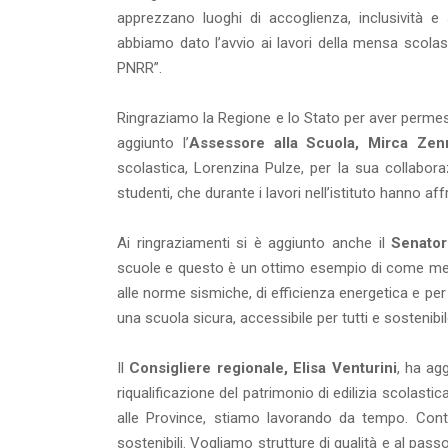
apprezzano luoghi di accoglienza, inclusività 
abbiamo dato l’avvio ai lavori della mensa scola
PNRR”.
Ringraziamo la Regione e lo Stato per aver permesso
aggiunto l’
Assessore alla Scuola, Mirca Ze
scolastica, Lorenzina Pulze, per la sua collaboraz
studenti, che durante i lavori nell’istituto hanno aff
Ai ringraziamenti si è aggiunto anche il
Senator
scuole e questo è un ottimo esempio di come mett
alle norme sismiche, di efficienza energetica e pe
una scuola sicura, accessibile per tutti e sostenibil
Il
Consigliere regionale, Elisa Venturini
, ha ag
riqualificazione del patrimonio di edilizia scolasti
alle Province, stiamo lavorando da tempo. Contin
sostenibili. Vogliamo strutture di qualità e al pas