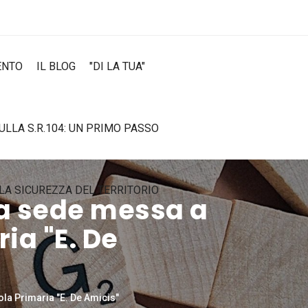
ENTO
IL BLOG
"DI LA TUA"
SULLA S.R.104: UN PRIMO PASSO
LA SICUREZZA DEL TERRITORIO
la sede messa a
ia "E. De
ola Primaria "E. De Amicis"