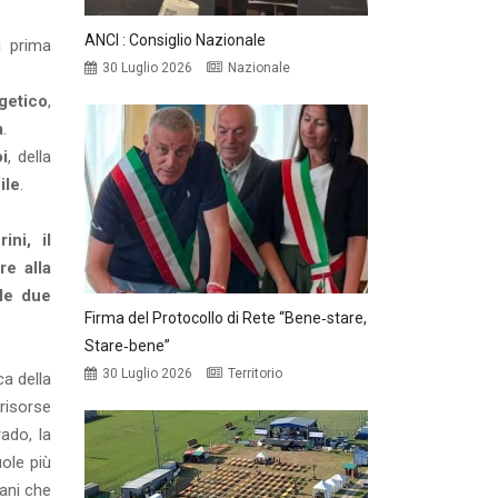
ANCI : Consiglio Nazionale
i prima
30 Luglio 2026
Nazionale
getico
,
a
.
oi
, della
ile
.
ini, il
re alla
lle due
Firma del Protocollo di Rete “Bene‑stare,
Stare‑bene”
30 Luglio 2026
Territorio
ca della
risorse
ado, la
uole più
vani che