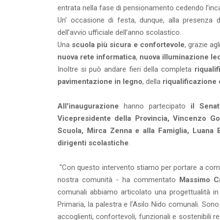
entrata nella fase di pensionamento cedendo l’inca
Un' occasione di festa, dunque, alla presenza di g
dell’avvio ufficiale dell’anno scolastico.
Una
scuola più sicura e confortevole
, grazie agl
nuova rete informatica
,
nuova illuminazione le
Inoltre si può andare fieri della completa
riquali
pavimentazione in legno
, della
riqualificazione
All'inaugurazione
hanno partecipato
il Senato
Vicepresidente della Provincia, Vincenzo Go
Scuola, Mirca Zenna e alla Famiglia, Luana 
dirigenti scolastiche
.
“Con questo intervento stiamo per portare a compime
nostra comunità - ha commentato
Massimo Ca
comunali abbiamo articolato una progettualità in
Primaria, la palestra e l’Asilo Nido comunali. Son
accoglienti, confortevoli, funzionali e sostenibili 