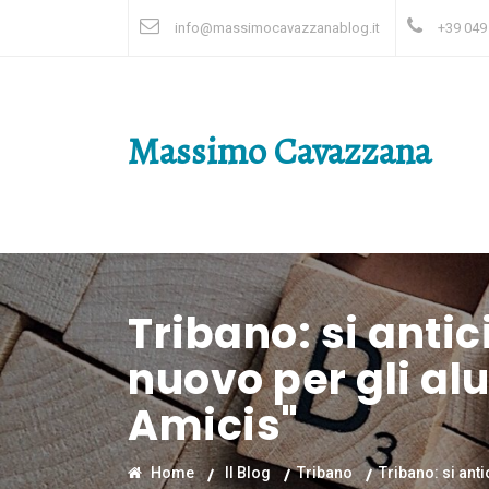
info@massimocavazzanablog.it
+39 049
Massimo Cavazzana
Tribano: si anti
nuovo per gli alu
Amicis"
Home
Il Blog
Tribano
Tribano: si ant