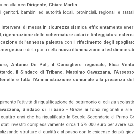
rico alla
neo Dirigente, Chiara Martin
.
enitori, bambini ed autorità locali, provinciali, regionali e statal
i
interventi di messa in sicurezza sismica
,
efficientamento ener
d
,
rigenerazione delle schermature solari
e
tinteggiatura estern
ficazione
dell’
annessa palestra
con il
rifacimento degli spogliat
 energetica
e della posa della
nuova illuminazione a led dimmerab
re, Antonio De Poli, il Consigliere regionale, Elisa Ventur
ttardo, il Sindaco di Tribano, Massimo Cavazzana, l’Assesso
Benelle e tutta l’Amministrazione comunale alla presenza de
nto l’attività di riqualificazione del patrimonio di edilizia scolasti
vazzana, Sindaco di Tribano
- Grazie ai fondi regionali e alle 
 quattro anni che ha riqualificato la Scuola Secondaria di Primo Gr
o stati investiti complessivamente circa 1.578.000 euro per avere sc
realizzando strutture di qualità e al passo con le esigenze dei più gio