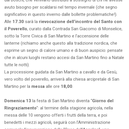
dai boschi, che venivano distribuiti a sostegno di chi ne avesse
avuto bisogno per scaldarsi nel tempo invernale (che segno
significativo in questo inverno dalle bollette problematiche!).
Alle
17.30
sarà la
rievocazione dell’incontro del Santo con
il Poverello
, curato dalla Contrada San Giacomo di Monselice,
sotto la Torre Civica di San Martino e l’accensione delle
lanterne (richiamo anche questo alla tradizione nordica, che
esprime un segno di calore umano e di buon auspicio: pensate
che in alcuni luoghi restano accesi da San Martino fino a Natale
tutte le notti).
La processione guidata da San Martino a cavallo e da Gesù,
vero volto del poverello, arriverà alla chiesa arcipretale di San
Martino per la
messa
alle ore
18,00
.
Domenica 13
la festa di San Martino diventa “
Giorno del
Ringraziamento
”: al termine della stagione agricola, nella
messa delle 10 vengono offerti i frutti della terra, e poi
benedetti i mezzi agricoli, seguirà con l’Amministrazione