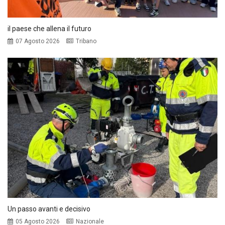
il paese che allena il futuro
07 Agosto 2026
Tribano
Un passo avanti e decisivo
05 Agosto 2026
Nazionale