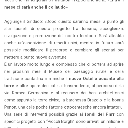
video che immergeranno i visitatori in epoche lontane. «
Entro il
mese ci sarà anche il collaudo
».
Aggiunge il Sindaco: «Dopo questo saranno messi a punto gli
altri tasselli di questo progetto fra turismo, accoglienza,
divulgazione e promozione del nostro territorio. Sarà allestita
anche un’esposizione di reperti unici, mentre in futuro sarà
possibile modificare il percorso e cambiare gli scenari per
mettere a punto nuove avventure.
È un lavoro molto lungo e complesso che ci porterà ad aprire
nei prossimi mesi il Museo del paesaggio rurale e della
tradizione contadina ma anche il
nuovo Ostello accanto alla
torre
e altre opere dedicate al turismo lento, al percorso della
via Romea Germanica e al recupero dei beni architettonici
come appunto la torre civica, la barchessa Brazolo e la boaria
Penon, una delle poche fattorie ottocentesche ancora intatte».
Una serie di interventi possibili grazie
ai fondi del Pnrr
con
specifici progetti: con “Piccoli Borghi” sono arrivati un milione e