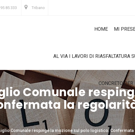
 95 85 333
Tribano
HOME
MI PRES
AL VIA I LAVORI DI RIASFALTATURA 
CONCRETO PER 
iglio Comunale resping
onfermata la regolarità 
siglio Comunale respinge la mozione sul polo logistico. Confermata la