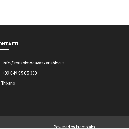
ONTATTI
info@massimocavazzanablog.it
+39 049 95 85 333
Tribano
Powered by kromolabs