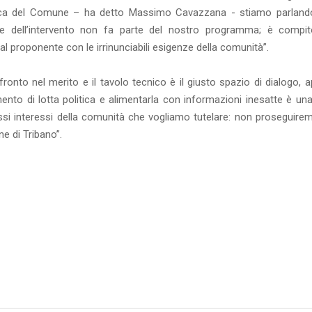
nica del Comune – ha detto Massimo Cavazzana - stiamo parland
one dell’intervento non fa parte del nostro programma; è compit
i dal proponente con le irrinunciabili esigenze della comunità”.
onto nel merito e il tavolo tecnico è il giusto spazio di dialogo, 
ento di lotta politica e alimentarla con informazioni inesatte è un
i interessi della comunità che vogliamo tutelare: non proseguirem
e di Tribano”.