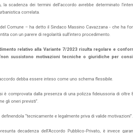
la scadenza dei termini dell’accordo avrebbe determinato l’inter
urbanistica correlata.
a del Comune – ha detto il Sindaco Massino Cavazzana - che ha for
tita con un parere di regolarità sull’intero procedimento.
dimento relativo alla Variante 7/2023 risulta regolare e confor
“non sussistono motivazioni tecniche o giuridiche per consi
, l’accordo debba essere inteso come uno schema flessibile.
esi è comprovata dalla presenza di una polizza fideiussoria di oltre
e gli oneri previsti”.
efinendola “tecnicamente e legalmente priva di valide motivazioni”
 presunta decadenza dell’Accordo Pubblico-Privato, è invece garan