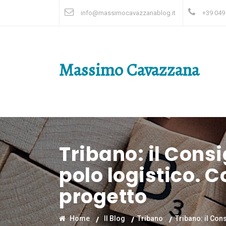
info@massimocavazzanablog.it
+39 049
Massimo Cavazzana
Tribano: il Cons
polo logistico. C
progetto
Home
Il Blog
Tribano
Tribano: il Con