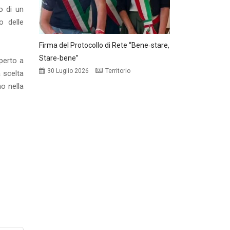
o di un
o delle
Firma del Protocollo di Rete “Bene‑stare,
Stare‑bene”
aperto a
30 Luglio 2026
Territorio
a scelta
o nella