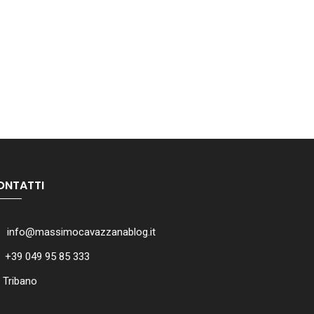
ONTATTI
info@massimocavazzanablog.it
+39 049 95 85 333
Tribano