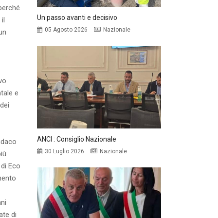
 perché
Un passo avanti e decisivo
il
05 Agosto 2026
Nazionale
un
ivo
tale e
dei
ANCI : Consiglio Nazionale
indaco
30 Luglio 2026
Nazionale
iù
 di Eco
imento
ani
ate di