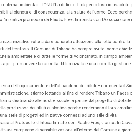
blema ambientale: l’ONU l’ha definito il più pericoloso in assoluto
sibili al pianeta e, di conseguenza, alla salute dell’uomo. Ecco perché 
 l’iniziativa promossa da Plastic Free, firmando con l’Associazione 
zza iniziative volte a dare concreta attuazione alla lotta contro la
arti del territorio. Il Comune di Tribano ha sempre avuto, come obiett
 tutela ambientale e di tutte le forme di volontariato, in campo ambien
ndosi per promuovere la raccolta differenziata e una corretta gestione 
lema dell’inquinamento e dell’abbandono dei rifiuti – commenta il S
istrazione, stiamo lottando al fine di rendere Tribano un Paese p
 stiamo destinando alle nostre scuole, a partire dal progetto di dotarle
la produzione dei rifiuti di plastica perché renderanno il loro smalt
na serie di progetti ed iniziative connessi ad uno stile di vita
zie al Protocollo d’Intesa firmato con Plastic Free, e ai nostri Giov
attivare campagne di sensibilizzazione all’interno del Comune e giorn