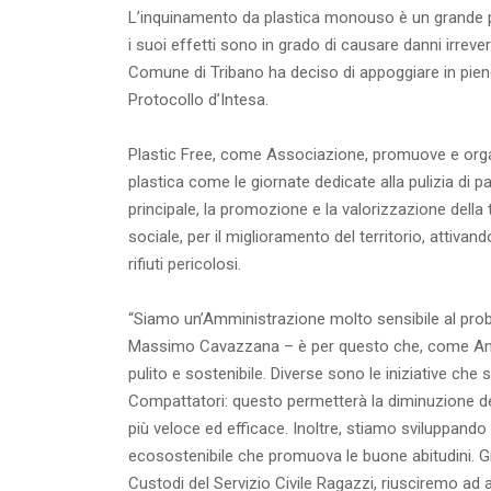
L’inquinamento da plastica monouso è un grande pro
i suoi effetti sono in grado di causare danni irrever
Comune di Tribano ha deciso di appoggiare in pieno
Protocollo d’Intesa.
Plastic Free, come Associazione, promuove e organi
plastica come le giornate dedicate alla pulizia di p
principale, la promozione e la valorizzazione della
sociale, per il miglioramento del territorio, attiva
rifiuti pericolosi.
“Siamo un’Amministrazione molto sensibile al prob
Massimo Cavazzana – è per questo che, come Ammin
pulito e sostenibile. Diverse sono le iniziative che
Compattatori: questo permetterà la diminuzione del
più veloce ed efficace. Inoltre, stiamo sviluppando u
ecosostenibile che promuova le buone abitudini. Gra
Custodi del Servizio Civile Ragazzi, riusciremo ad 