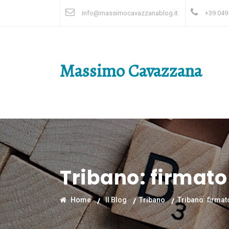
info@massimocavazzanablog.it
+39 049
Massimo Cavazzana
Tribano: firmato 
Home
Il Blog
Tribano
Tribano: firmat