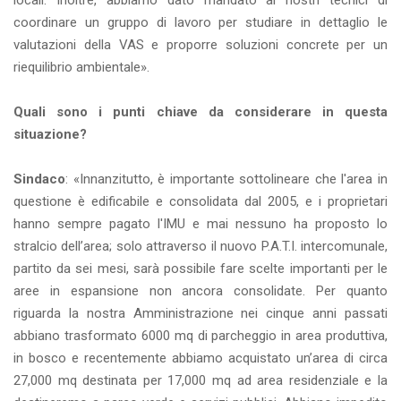
locali. Inoltre, abbiamo dato mandato ai nostri tecnici di
coordinare un gruppo di lavoro per studiare in dettaglio le
valutazioni della VAS e proporre soluzioni concrete per un
riequilibrio ambientale».
Quali sono i punti chiave da considerare in questa
situazione?
Sindaco
: «Innanzitutto, è importante sottolineare che l'area in
questione è edificabile e consolidata dal 2005, e i proprietari
hanno sempre pagato l'IMU e mai nessuno ha proposto lo
stralcio dell’area; solo attraverso il nuovo P.A.T.I. intercomunale,
partito da sei mesi, sarà possibile fare scelte importanti per le
aree in espansione non ancora consolidate. Per quanto
riguarda la nostra Amministrazione nei cinque anni passati
abbiano trasformato 6000 mq di parcheggio in area produttiva,
in bosco e recentemente abbiamo acquistato un’area di circa
27,000 mq destinata per 17,000 mq ad area residenziale e la