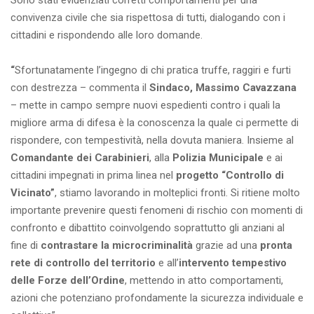
Sono stati evidenziati corretti comportamenti per una
convivenza civile che sia rispettosa di tutti, dialogando con i
cittadini e rispondendo alle loro domande.
“
Sfortunatamente l’ingegno di chi pratica truffe, raggiri e furti
con destrezza – commenta il
Sindaco, Massimo Cavazzana
– mette in campo sempre nuovi espedienti contro i quali la
migliore arma di difesa è la conoscenza la quale ci permette di
rispondere, con tempestività, nella dovuta maniera. Insieme al
Comandante dei Carabinieri
, alla
Polizia Municipale
e ai
cittadini impegnati in prima linea nel
progetto “Controllo di
Vicinato”
, stiamo lavorando in molteplici fronti. Si ritiene molto
importante prevenire questi fenomeni di rischio con momenti di
confronto e dibattito coinvolgendo soprattutto gli anziani al
fine di
contrastare la microcriminalità
grazie ad una
pronta
rete di controllo del territorio
e all’
intervento
tempestivo
delle Forze dell’Ordine
, mettendo in atto comportamenti,
azioni che potenziano profondamente la sicurezza individuale e