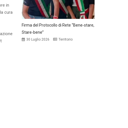
ore in
la cura
Firma del Protocollo di Rete “Bene‑stare,
Stare‑bene”
razione
30 Luglio 2026
Territorio
t