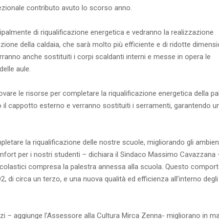
ccezionale contributo avuto lo scorso anno.
ipalmente di riqualificazione energetica e vedranno la realizzazione
zione della caldaia, che sarà molto più efficiente e di ridotte dimensi
ranno anche sostituiti i corpi scaldanti interni e messe in opera le
elle aule.
vare le risorse per completare la riqualificazione energetica della pa
o il cappotto esterno e verranno sostituiti i serramenti, garantendo u
tare la riqualificazione delle nostre scuole, migliorando gli ambien
comfort per i nostri studenti – dichiara il Sindaco Massimo Cavazzana 
ici scolastici compresa la palestra annessa alla scuola. Questo compor
2, di circa un terzo, e una nuova qualità ed efficienza all’interno degli
spazi – aggiunge l’Assessore alla Cultura Mirca Zenna- migliorano in m