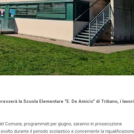
eresserà la Scuola Elementare “E. De Amicis” di Tribano, i lavori
re del Comune, programmati per giugno, saranno in prosecuzione
svolto durante il periodo scolastico e concernente la riqualificazion