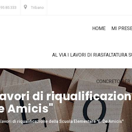
 95 85 333
Tribano
HOME
MI PRES
AL VIA I LAVORI DI RIASFALTATURA 
CONCRETO PER 
 lavori di riqualificazio
e Amicis"
i lavori di riqualificazione della Scuola Elementare "E. De Amicis"