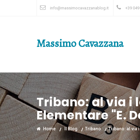
info@massimocavazzanablog.it
+39 049
Massimo Cavazzana
Tribano: al via i
Elementare "E. D
Home
Il Blog
Tribano
Tribano: al via 