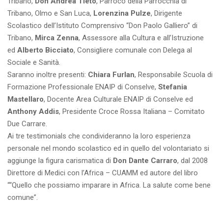
Tribano,
Don Andrea Tieto
, Parroco della Parrocchia di
Tribano, Olmo e San Luca,
Lorenzina Pulze
, Dirigente
Scolastico dell’Istituto Comprensivo “Don Paolo Galliero” di
Tribano,
Mirca Zenna
, Assessore alla Cultura e all’Istruzione
ed
Alberto Bicciato
, Consigliere comunale con Delega al
Sociale e Sanità.
Saranno inoltre presenti:
Chiara Furlan
, Responsabile Scuola di
Formazione Professionale ENAIP di Conselve,
Stefania
Mastellaro
, Docente Area Culturale ENAIP di Conselve ed
Anthony Addis
, Presidente Croce Rossa Italiana – Comitato
Due Carrare.
Ai tre testimonials che condivideranno la loro esperienza
personale nel mondo scolastico ed in quello del volontariato si
aggiunge la figura carismatica di
Don Dante Carraro
, dal 2008
Direttore di Medici con l’Africa – CUAMM ed autore del libro
““Quello che possiamo imparare in Africa. La salute come bene
comune”.