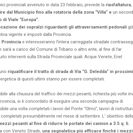
ici provinciali avvenuto in data 23 febbraio, prevede la
riasfaltatura
,
e dal Municipio fino alla rotatoria della zona “Villa” e
un secon
o di Viale “Europa”.
ficazione dei sopralzi riguardanti gli attraversamenti pedonali
gi
ativa vigente e imposti dalla Provincia.
a Provincia
e interesseranno l’intera carreggiata stradale contrasse
e sarà a carico del Comune di Tribano o altro ente, al fine di far
to interventi sulla Strada Provinciale quali: Acque Venete, Enel
tuno
riqualificare il tratto di strada di Via “G. Deledda” in prossim
 energetica di questi ultimi stanno per essere completati.
le alla chiusura del traffico dei mezzi pesanti, richiesta più volte in
Provincia, si è concordato di eseguire una seconda campagna di
le una volta completati i lavori del Ponte “Olmo”; lavori di ristruttu
completati presumibilmente nel mese di settembre. L’ obiettivo dell
ezzi pesanti al fine di ridurre le portate dei camion a 3.5 q. li.
gia con Veneto Strade,
una segnaletica più efficace finché i mezzi