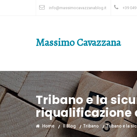
info@massimocavazzanablog.it
+39 049
Massimo Cavazzana
Tribano e la sicu
riqualificazione
Home
Il Blog
Tribano
Tribano e la si