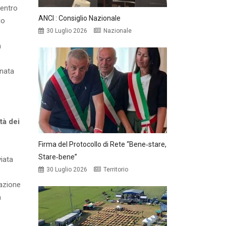
 entro
ANCI : Consiglio Nazionale
do
30 Luglio 2026
Nazionale
à
gnata
ità dei
Firma del Protocollo di Rete “Bene‑stare,
Stare‑bene”
viata
30 Luglio 2026
Territorio
razione
a