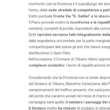
confronto con la Provincia e il sopralluogo dei tecn
l’anno, della
sede stradale di competenza a partir
tratto puntuale
fronte Via “G. Galilei” e lo sbocc
Il Piano prevede inoltre la
riconferma e la riquali
esistenti, completi di portali, rispondenti alla norm
Detti
ripristini verranno fatti integralmente dall
dalla segnaletica orizzontale; per la parte marginal
compartecipare alla spesa gli enti che hanno esegui
distribuzione e Open Fiber.
Nell’occasione, il Comune di Tribano ritiene oppor
complessi scolastici
. I lavori di riqualificazione
Considerando che la Provincia non si rende disponibi
dal Sindaco di Tribano, Massimo Cavazzana, alla 
campionamenti del traffico pesante, che sarà possibi
del ponte che saranno avviati nel mese di marzo e 
campagna sarà quello di
valutare i passaggi dei m
Il Sindaco
inoltre
ha chiesto
di studiare, in siner