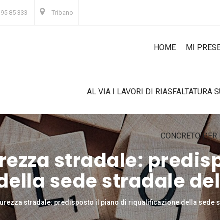
 95 85 333
Tribano
HOME
MI PRES
AL VIA I LAVORI DI RIASFALTATURA 
CONCRETO PER 
rezza stradale: predisp
 della sede stradale de
curezza stradale: predisposto il piano di riqualificazione della sede s