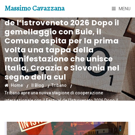
stagione di cooperazione
Massimo Cavazzana
MENU
internazionale con il Festival
de l’Istroveneto 2026 Dopo il
gemellaggio con Buie, il
Comune ospita per la prima
volta una tappa della
manifestazione che unisce
Italia, Croazia e Slovenia nel
segno della cul
Home
Il Blog
Tribano
Tribano apre una nuova stagione di cooperazione
internazionale con il Festival de l’Istroveneto 2026 Dopo il
gemellaggio con Buie, il Comune ospita per la prima volta una
tappa della manifestazione che unisce Italia, Croazia e Slovenia
nel segno della cul