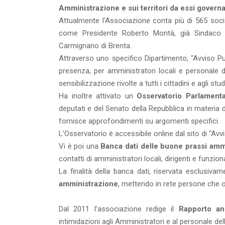
Amministrazione e sui territori da essi governa
Attualmente l'Associazione conta più di 565 soci
come Presidente Roberto Montà, già Sindaco d
Carmignano di Brenta.
Attraverso uno specifico Dipartimento, “Avviso P
presenza, per amministratori locali e personale d
sensibilizzazione rivolte a tutti i cittadini e agli st
Ha inoltre attivato un
Osservatorio Parlament
deputati e del Senato della Repubblica in materia d
fornisce approfondimenti su argomenti specifici.
L’Osservatorio è accessibile online dal sito di “Avvi
Vi è poi una
Banca dati delle buone prassi ammi
contatti di amministratori locali, dirigenti e funziona
La finalità della banca dati, riservata esclusivam
amministrazione
, mettendo in rete persone che o
Dal 2011 l’associazione redige il
Rapporto an
intimidazioni agli Amministratori e al personale de