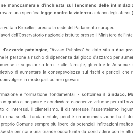
ne monocamerale d’inchiesta sul fenomeno delle intimidazio
provare una specifica
legge contro la violenza
ai danni degli stessi
ma volta a Bruxelles, presso la sede del Parlamento europeo.
lavori dell’Osservatorio nazionale istituito presso il Ministero dell’Inte
o d’azzardo patologico
, “Avviso Pubblico” ha dato vita a
due pro
ine le persone a rischio di dipendenza dal gioco d’azzardo per aumen
mmesse e segnalare a loro, e alle famiglie, gli enti e le Associazi
biettivo di aumentare la consapevolezza sui rischi e pericoli che 
oinvolgere in modo particolare i giovani.
nformazione e formazione fondamentali - sottolinea il
Sindaco, M
in grado di acquisire e condividere esperienze virtuose per rafforz
 di interessi, il clientelismo, il disinteresse, l’assenteismo ingiust
enta una scelta fondamentale, perché un’amministrazione ha il do
l proprio Comune sempre più libero da potenziali infiltrazioni mafios
 Questa per noi è una grande opportunità da condividere con le altre