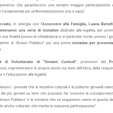
ri esperienze che garantiscono una sempre maggior partecipazione 
ti fondamentali per un’Amministrazione viva e sana.”
cciato,
in sinergia con l’
Assessore alla Famiglia, Luana Benel
meranno una serie di iniziative
dedicate alla legalità, per pro
sue finalità presso la cittadinanza e, in particolar modo, presso i gi
idente di “Avviso Pubblico” per una prima
iniziativa per presenta
à
.
tà di Volontariato di “Giovani Custodi”
, promotori del
Pr
nno, impronteranno le proprie azioni sui temi dell'etica, della respon
e l’educazione alla legalità.
avoro - prevede che le iniziative culturali e di politiche giovanili sia
 e dei più giovani su temi che possano far crescere la consapevolez
"Avviso Pubblico" e le iniziative che ne seguiranno vanno in questa d
tto anche culturale, che merita la massima partecipazione.”