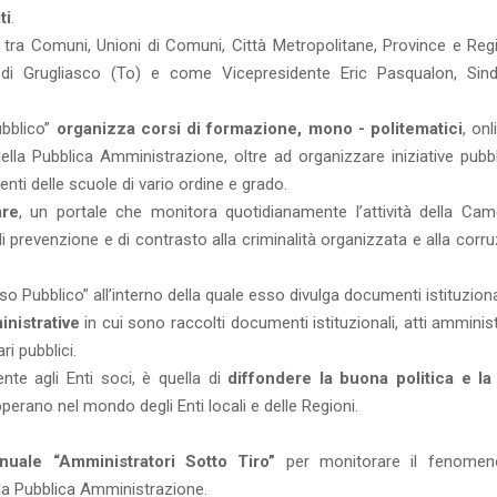
ti
.
 tra Comuni, Unioni di Comuni, Città Metropolitane, Province e Regi
i Grugliasco (To) e come Vicepresidente Eric Pasqualon, Sin
ubblico”
organizza corsi di formazione, mono - politematici
, onl
ella Pubblica Amministrazione, oltre ad organizzare iniziative pubbl
udenti delle scuole di vario ordine e grado.
are
, un portale che monitora quotidianamente l’attività della Cam
i prevenzione e di contrasto alla criminalità organizzata e alla corr
so Pubblico” all’interno della quale esso divulga documenti istituziona
nistrative
in cui sono raccolti documenti istituzionali, atti amminist
ri pubblici.
ente agli Enti soci, è quella di
diffondere la buona politica e l
perano nel mondo degli Enti locali e delle Regioni.
nuale “Amministratori Sotto Tiro”
per monitorare il fenomeno
lla Pubblica Amministrazione.