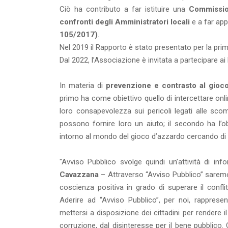
Ciò ha contributo a far istituire una
Commissio
confronti degli Amministratori locali
e a far ap
105/2017)
.
Nel 2019 il Rapporto è stato presentato per la pri
Dal 2022, l’Associazione è invitata a partecipare ai 
In materia di
prevenzione e contrasto al gioc
primo ha come obiettivo quello di intercettare onl
loro consapevolezza sui pericoli legati alle sco
possono fornire loro un aiuto; il secondo ha l’o
intorno al mondo del gioco d’azzardo cercando di c
"Avviso Pubblico svolge quindi un’attività di i
Cavazzana
– Attraverso “Avviso Pubblico” saremo 
coscienza positiva in grado di superare il conflitto
Aderire ad “Avviso Pubblico”, per noi, rappres
mettersi a disposizione dei cittadini per rendere i
corruzione, dal disinteresse per il bene pubblico.