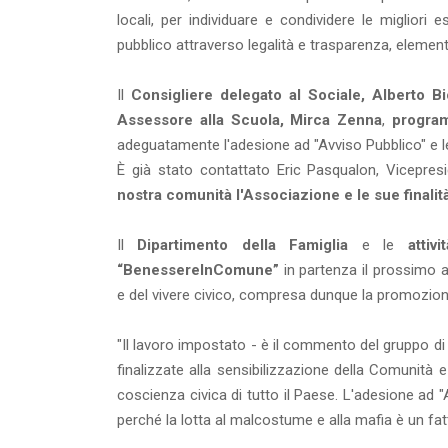
locali, per individuare e condividere le miglio
pubblico attraverso legalità e trasparenza, elemen
Il
Consigliere delegato al Sociale, Alberto Bi
Assessore alla Scuola, Mirca Zenna
,
program
adeguatamente l'adesione ad "Avviso Pubblico" e le 
È già stato contattato Eric Pasqualon, Vicepres
nostra comunità l'Associazione e le sue finalit
Il
Dipartimento della Famiglia
e le
attivi
“BenessereInComune”
in partenza il prossimo a
e del vivere civico, compresa dunque la promozione 
"Il lavoro impostato - è il commento del gruppo di l
finalizzate alla sensibilizzazione della Comunità
coscienza civica di tutto il Paese. L'adesione ad 
perché la lotta al malcostume e alla mafia è un fa