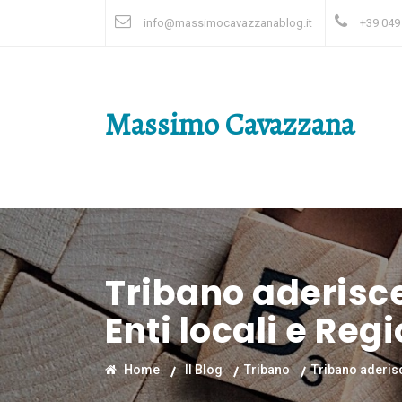
info@massimocavazzanablog.it
+39 049
Massimo Cavazzana
Tribano aderisce
Enti locali e Reg
Home
Il Blog
Tribano
Tribano aderisc