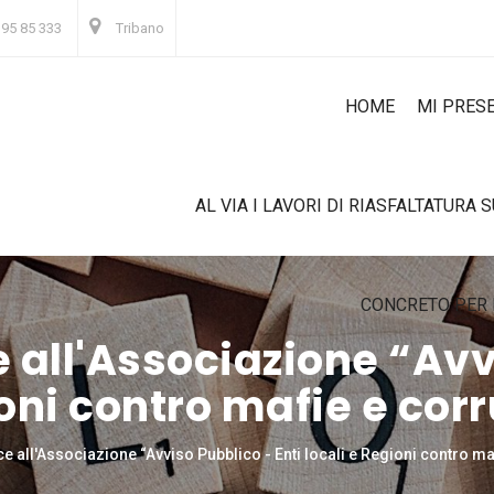
 95 85 333
Tribano
HOME
MI PRES
AL VIA I LAVORI DI RIASFALTATURA 
CONCRETO PER 
 all'Associazione “Avv
ioni contro mafie e cor
e all'Associazione “Avviso Pubblico - Enti locali e Regioni contro ma