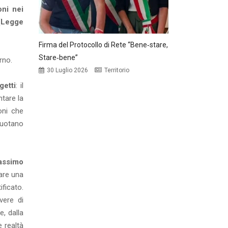
ni nei
(Legge
Firma del Protocollo di Rete “Bene‑stare,
Stare‑bene”
rno.
30 Luglio 2026
Territorio
getti
: il
tare la
oni che
ruotano
assimo
are una
ificato.
vere di
e, dalla
 realtà