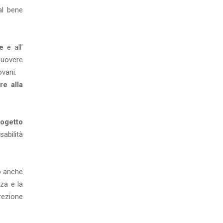
al bene
le
e all’
muovere
ovani.
re alla
ogetto
sabilità
no anche
za e la
irezione