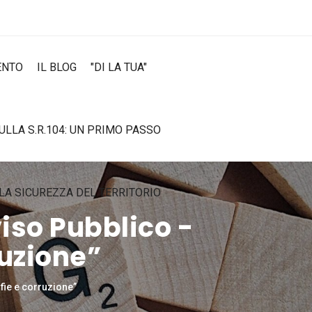
ENTO
IL BLOG
"DI LA TUA"
SULLA S.R.104: UN PRIMO PASSO
LA SICUREZZA DEL TERRITORIO
iso Pubblico -
ruzione”
fie e corruzione”