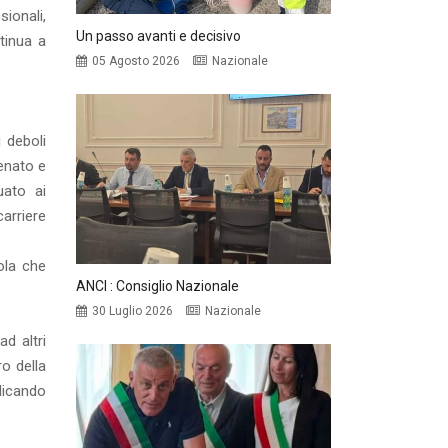
sionali,
Un passo avanti e decisivo
tinua a
05 Agosto 2026
Nazionale
i deboli
Senato e
uato ai
arriere
ola che
ANCI : Consiglio Nazionale
30 Luglio 2026
Nazionale
d altri
ro della
dicando