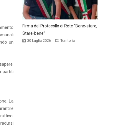
Firma del Protocollo di Rete “Bene‑stare,
ramento
Stare‑bene”
omunali
30 Luglio 2026
Territorio
ando un
sapere.
partiti
one. La
rantire
ruttivo,
tradursi