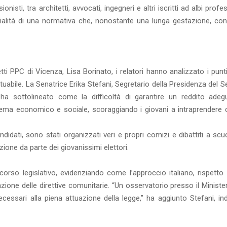
nisti, tra architetti, avvocati, ingegneri e altri iscritti ad albi profes
nzialità di una normativa che, nonostante una lunga gestazione, con
etti PPC di Vicenza, Lisa Borinato, i relatori hanno analizzato i punt
uabile. La Senatrice Erika Stefani, Segretario della Presidenza del 
 ha sottolineato come la difficoltà di garantire un reddito adeg
ema economico e sociale, scoraggiando i giovani a intraprendere c
idati, sono stati organizzati veri e propri comizi e dibattiti a scu
one da parte dei giovanissimi elettori.
orso legislativo, evidenziando come l’approccio italiano, rispetto a
zione delle direttive comunitarie. “Un osservatorio presso il Ministe
ecessari alla piena attuazione della legge,” ha aggiunto Stefani, in