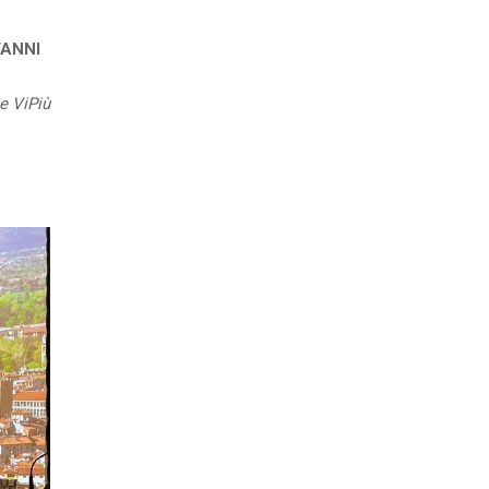
I
e ViPiù