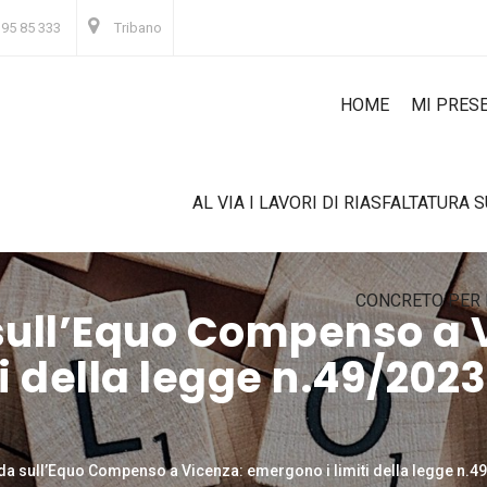
 95 85 333
Tribano
HOME
MI PRES
AL VIA I LAVORI DI RIASFALTATURA 
CONCRETO PER 
sull’Equo Compenso a 
i della legge n.49/202
da sull’Equo Compenso a Vicenza: emergono i limiti della legge n.4