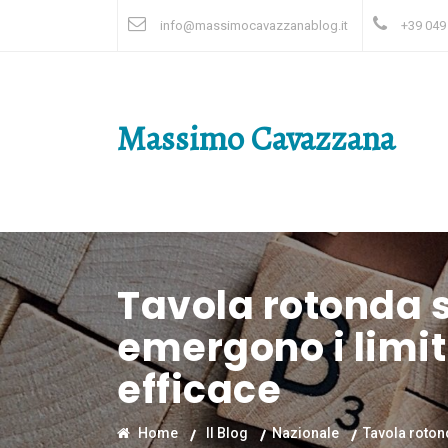
info@massimocavazzanablog.it
+39 049
Massimo Cavazzana
Tavola rotonda 
emergono i limit
efficace
Home
Il Blog
Nazionale
Tavola roton