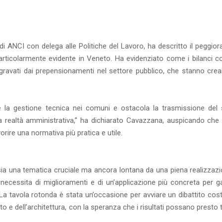
i ANCI con delega alle Politiche del Lavoro, ha descritto il peggio
particolarmente evidente in Veneto. Ha evidenziato come i bilanci c
gravati dai prepensionamenti nel settore pubblico, che stanno cre
 la gestione tecnica nei comuni e ostacola la trasmissione del 
realtà amministrativa,” ha dichiarato Cavazzana, auspicando che i 
rire una normativa più pratica e utile.
a una tematica cruciale ma ancora lontana da una piena realizzazi
necessita di miglioramenti e di un’applicazione più concreta per ga
. La tavola rotonda è stata un’occasione per avviare un dibattito cost
itto e dell’architettura, con la speranza che i risultati possano presto 