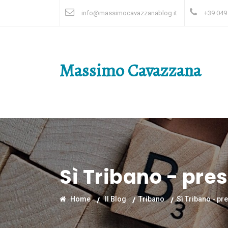
info@massimocavazzanablog.it
+39 049
Massimo Cavazzana
Sì Tribano - pre
Home
Il Blog
Tribano
Sì Tribano - pr