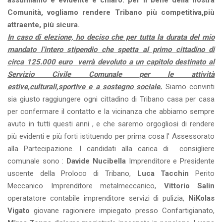
assumiamo è evidente e chiaro: per il bene della nostra
Comunità, vogliamo rendere Tribano più competitiva,più
attraente, più sicura.
In caso di elezione, ho deciso che per tutta la durata del mio
mandato l’intero stipendio che spetta al primo cittadino di
circa 125.000 euro verrà devoluto a un capitolo destinato al
Servizio Civile Comunale per le attività
estive,culturali,sportive e a sostegno sociale.
Siamo convinti
sia giusto raggiungere ogni cittadino di Tribano casa per casa
per confermare il contatto e la vicinanza che abbiamo sempre
avuto in tutti questi anni , e che saremo orgogliosi di rendere
più evidenti e più forti istituendo per prima cosa l' Assessorato
alla Partecipazione. I candidati alla carica di consigliere
comunale sono :
Davide Nucibella
Imprenditore e Presidente
uscente della Proloco di Tribano,
Luca Tacchin
Perito
Meccanico Imprenditore metalmeccanico,
Vittorio Salin
operatatore contabile imprenditore servizi di pulizia,
NiKolas
Vigato
giovane ragioniere impiegato presso Confartigianato,