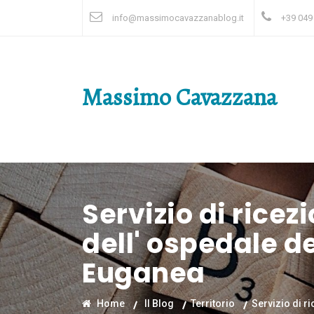
info@massimocavazzanablog.it
+39 049
Massimo Cavazzana
Servizio di ricez
dell' ospedale de
Euganea
Home
Il Blog
Territorio
Servizio di r