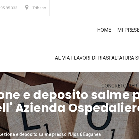
 95 85 333
Tribano
HOME
MI PRES
AL VIA I LAVORI DI RIASFALTATURA 
CONCRETO PER 
ione e deposito salme p
ll' Azienda Ospedaliera
icezione e deposito salme presso l'Ulss 6 Euganea