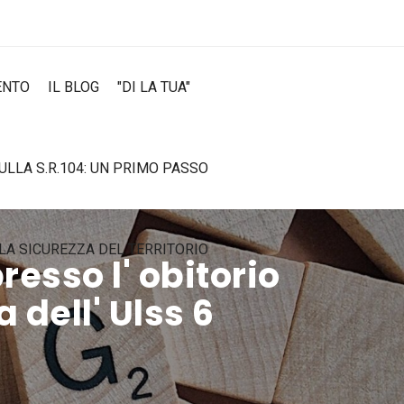
ENTO
IL BLOG
"DI LA TUA"
SULLA S.R.104: UN PRIMO PASSO
LA SICUREZZA DEL TERRITORIO
resso l' obitorio
 dell' Ulss 6