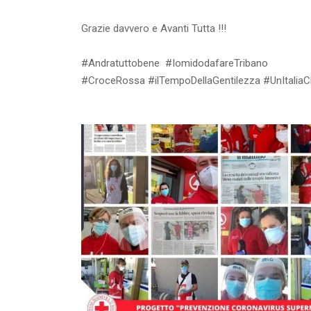
Grazie davvero e Avanti Tutta !!!
#Andratuttobene #IomidodafareTribano
#CroceRossa #ilTempoDellaGentilezza #UnItaliaC