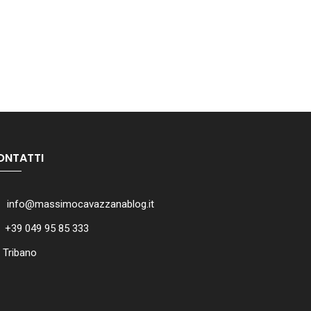
ONTATTI
info@massimocavazzanablog.it
+39 049 95 85 333
Tribano