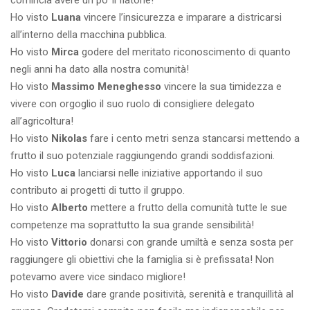
comincia avere un po’ il fiatone!
Ho visto
Luana
vincere l’insicurezza e imparare a districarsi
all’interno della macchina pubblica.
Ho visto
Mirca
godere del meritato riconoscimento di quanto
negli anni ha dato alla nostra comunità!
Ho visto
Massimo Meneghesso
vincere la sua timidezza e
vivere con orgoglio il suo ruolo di consigliere delegato
all’agricoltura!
Ho visto
Nikolas
fare i cento metri senza stancarsi mettendo a
frutto il suo potenziale raggiungendo grandi soddisfazioni.
Ho visto
Luca
lanciarsi nelle iniziative apportando il suo
contributo ai progetti di tutto il gruppo.
Ho visto
Alberto
mettere a frutto della comunità tutte le sue
competenze ma soprattutto la sua grande sensibilità!
Ho visto
Vittorio
donarsi con grande umiltà e senza sosta per
raggiungere gli obiettivi che la famiglia si è prefissata! Non
potevamo avere vice sindaco migliore!
Ho visto
Davide
dare grande positività, serenità e tranquillità al