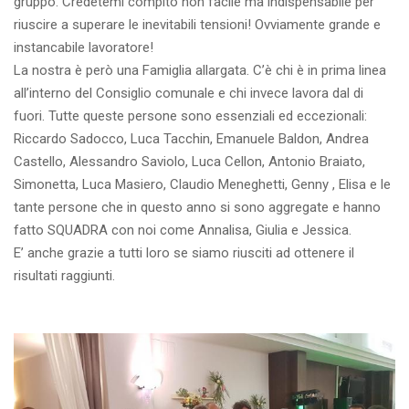
gruppo. Credetemi compito non facile ma indispensabile per
riuscire a superare le inevitabili tensioni! Ovviamente grande e
instancabile lavoratore!
La nostra è però una Famiglia allargata. C’è chi è in prima linea
all’interno del Consiglio comunale e chi invece lavora dal di
fuori. Tutte queste persone sono essenziali ed eccezionali:
Riccardo Sadocco, Luca Tacchin, Emanuele Baldon, Andrea
Castello, Alessandro Saviolo, Luca Cellon, Antonio Braiato,
Simonetta, Luca Masiero, Claudio Meneghetti, Genny , Elisa e le
tante persone che in questo anno si sono aggregate e hanno
fatto SQUADRA con noi come Annalisa, Giulia e Jessica.
E’ anche grazie a tutti loro se siamo riusciti ad ottenere il
risultati raggiunti.