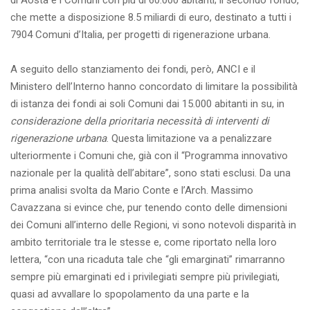
di Aosta e i Comuni con più di 60.000 abitanti; il secondo fondo,
che mette a disposizione 8.5 miliardi di euro, destinato a tutti i
7904 Comuni d’Italia, per progetti di rigenerazione urbana.
A seguito dello stanziamento dei fondi, però, ANCI e il
Ministero dell’Interno hanno concordato di limitare la possibilità
di istanza dei fondi ai soli Comuni dai 15.000 abitanti in su, in
considerazione della prioritaria necessità di interventi di
rigenerazione urbana
. Questa limitazione va a penalizzare
ulteriormente i Comuni che, già con il “Programma innovativo
nazionale per la qualità dell’abitare”, sono stati esclusi. Da una
prima analisi svolta da Mario Conte e l’Arch. Massimo
Cavazzana si evince che, pur tenendo conto delle dimensioni
dei Comuni all’interno delle Regioni, vi sono notevoli disparità in
ambito territoriale tra le stesse e, come riportato nella loro
lettera, “con una ricaduta tale che “gli emarginati” rimarranno
sempre più emarginati ed i privilegiati sempre più privilegiati,
quasi ad avvallare lo spopolamento da una parte e la