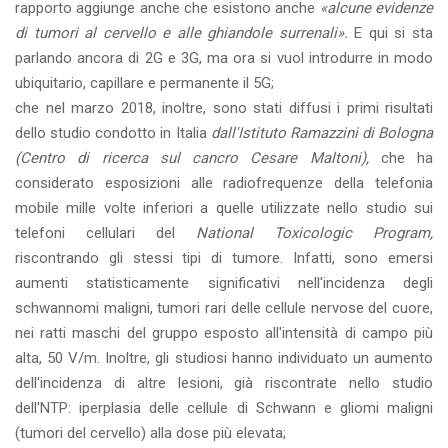
rapporto aggiunge anche che esistono anche
«alcune evidenze
di tumori al cervello e alle ghiandole surrenali».
E qui si sta
parlando ancora di 2G e 3G, ma ora si vuol introdurre in modo
ubiquitario, capillare e permanente il 5G;
che nel marzo 2018, inoltre, sono stati diffusi i primi risultati
dello studio condotto in Italia
dall'Istituto Ramazzini di Bologna
(Centro di ricerca sul cancro Cesare Maltoni),
che ha
considerato esposizioni alle radiofrequenze della telefonia
mobile mille volte inferiori a quelle utilizzate nello studio sui
telefoni cellulari del
National Toxicologic Program,
riscontrando gli stessi tipi di tumore. Infatti, sono emersi
aumenti statisticamente significativi nell'incidenza degli
schwannomi maligni, tumori rari delle cellule nervose del cuore,
nei ratti maschi del gruppo esposto all'intensità di campo più
alta, 50 V/m. Inoltre, gli studiosi hanno individuato un aumento
dell'incidenza di altre lesioni, già riscontrate nello studio
dell'NTP: iperplasia delle cellule di Schwann e gliomi maligni
(tumori del cervello) alla dose più elevata;