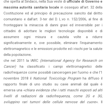
che spetta al Sindaco, nella Sua veste di
ufficiale di Governo e
massima autorità sanitaria locale
in ossequio all'art. 32 della
Costituzione ed al principio di precauzione sancito dal diritto
comunitario e dall'art. 3-ter del D. L.vo n. 152/2006, al fine di
fronteggiare la minaccia di danni gravi ed irreversibile per i
cittadini di adottare le migliori tecnologie disponibili e di
assumere ogni misura e cautela volte a ridurre
significativamente e, ove possibile, eliminare l'inquinamento
elettromagnetico e le emissioni prodotte ed i rischi per la salute
della popolazione;
che nel 2011 la IARC
(International Agency for Research on
Cancer)
ha classificato i campi elettromagnetici delle
radiofrequenze come possibili cancerogeni per l'uomo e che l'1
novembre 2018 il
National Toxicology Program
ha diffuso il
rapporto finale di uno studio su cavie animali dal quale è
emersa una
«chiara evidenza che i ratti maschi esposti ad alti
livelli di radiazioni da radiofrequenza, come 2G e 3G,
sviluppino rari tumori delle cellule nervose del cuore».
Il