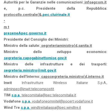
Autorità per le Garanzie nelle comunicazioni:
infoagcom.it
e, p.c. Presidente della Repubblica:
protocollo.centrale(&,
pec.cluirinale.it
•
m t
preseneApec.governo.it
Presidente del Consiglio dei Ministri:
Ministro della salute:
segreteriaministro(d,sanita.it
Ministro dello sviluppo economico:
segreteria.capogabinettomise.gov.it
Ministro delle infrastrutture e dei trasporti:
segreteria.ministro@mit.gov.it
Ministro dell'Interno:
caposegreteria.ministro(d,interno.it
Inwit
Infrastrutture Wireless Italiane S.p.A.,
adminpec@inwit.telecompostit
TIM
s.p.a.
telecomitalia@pec.telecomitalia.it
Vodafone
s.p.a.
vodafoneomnitel@pocert.vodafone.it
Wind Tre
s.p.a.
windtreitaliaspa@pec.windtre.it