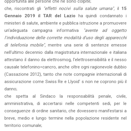
opportunità alle persone che ne sono colpite;
che, riscontrati gli
"effetti nocivi sulla salute umana",
il
15
Gennaio 2019 il TAR del Lazio
ha quindi condannato i
ministeri di salute, ambiente e pubblica istruzione a promuovere
un'adeguata campagna informativa
"avente ad oggetto
l'individuazione delle corrette modalità d'uso degli apparecchi
di telefonia mobile",
mentre una serie di sentenze emesse
nell'ultimo decennio dalla magistratura internazionale e italiana
attestano il danno da elettrosmog, l'elettrosensibilità e il nesso
causale telefonino=cancro, anche oltre ogni ragionevole dubbio
(Cassazione 2012), tanto che note compagnie internazionali di
assicurazione come Swiss Re e Llyoid' s non ne coprono più il
danno;
che spetta al Sindaco la responsabilità penale, civile,
amministrativa, di accertarsi nelle competenti sedi, per le
conseguenze di ordine sanitario, che dovessero manifestarsi a
breve, medio e lungo termine nella popolazione residente nel
territorio comunale;