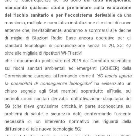
che le radiofrequenze del 5G sono
del tutto inesplorate,
mancando qualsiasi studio preliminare sulla valutazione
del rischio sanitario e per l'ecosistema derivabile
da una
massiccia, multipla e cumulativa installazione di milioni di nuove
antenne che, inevitabilmente, andranno a sommarsi alle decine
di miglia di Stazioni Radio Base ancora operative per gli
standard tecnologici di comunicazione senza fili 2G, 3G, 4G
oltre alle migliaia di ripetitori Wi-Fi attivi;
che il documento pubblicato nel 2019 dal Comitato scientifico
sui rischi sanitari ambientali ed emergenti (SCHEER) della
Commissione europea, affermando come il
"5G lascia aperta
la possibilità di conseguenze biologiche"
ha evidenziato un
chiaro segnale agli Stati membri, soprattutto all'Italia, sui
pericoli socio-sanitari derivabili dall'attivazione ubiquitaria del
5G (che rileva gravissime criticità, in parte sconosciute sui
problemi di salute e sicurezza dati) confermando l'urgente
necessità di un intervento normativo nei riguardi della
diffusione di tale nuova tecnologia 5G;