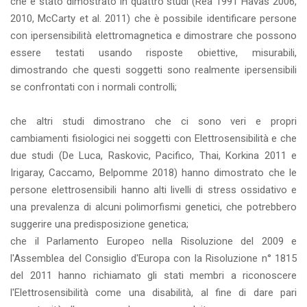
che è stato dimostrato in quattro studi (Rea 1991 Havas 2006,
2010, McCarty et al. 2011) che è possibile identificare persone
con ipersensibilità elettromagnetica e dimostrare che possono
essere testati usando risposte obiettive, misurabili,
dimostrando che questi soggetti sono realmente ipersensibili
se confrontati con i normali controlli;
che altri studi dimostrano che ci sono veri e propri
cambiamenti fisiologici nei soggetti con Elettrosensibilità e che
due studi (De Luca, Raskovic, Pacifico, Thai, Korkina 2011 e
Irigaray, Caccamo, Belpomme 2018) hanno dimostrato che le
persone elettrosensibili hanno alti livelli di stress ossidativo e
una prevalenza di alcuni polimorfismi genetici, che potrebbero
suggerire una predisposizione genetica;
che il Parlamento Europeo nella Risoluzione del 2009 e
l'Assemblea del Consiglio d'Europa con la Risoluzione n° 1815
del 2011 hanno richiamato gli stati membri a riconoscere
l'Elettrosensibilità come una disabilità, al fine di dare pari