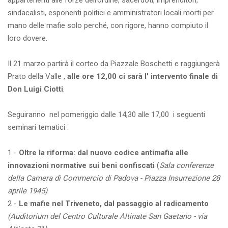
appartenenti alle forze dell’ordine, sacerdoti, imprenditori,
sindacalisti, esponenti politici e amministratori locali morti per
mano delle mafie solo perché, con rigore, hanno compiuto il
loro dovere.
Il 21 marzo partirà il corteo da Piazzale Boschetti e raggiungerà
Prato della Valle ,
alle ore 12,00 ci sarà l' intervento finale di
Don Luigi Ciotti
.
Seguiranno nel pomeriggio dalle 14,30 alle 17,00 i seguenti
seminari tematici :
1 -
Oltre la riforma: dal nuovo codice antimafia alle
innovazioni normative sui beni confiscati
(
Sala conferenze
della Camera di Commercio di Padova - Piazza Insurrezione 28
aprile 1945)
2 -
Le mafie nel Triveneto, dal passaggio al radicamento
(Auditorium del Centro Culturale Altinate San Gaetano - via