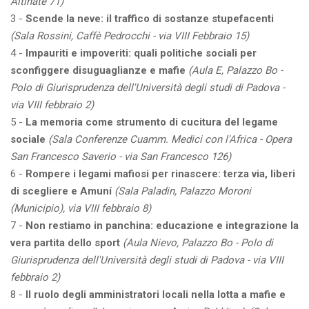
Altinate 71)
3 -
Scende la neve: il traffico di sostanze stupefacenti
(Sala Rossini, Caffè Pedrocchi - via VIII Febbraio 15)
4 -
Impauriti e impoveriti: quali politiche sociali per
sconfiggere disuguaglianze e mafie
(Aula E, Palazzo Bo -
Polo di Giurisprudenza dell'Università degli studi di Padova -
via VIII febbraio 2)
5 -
La memoria come strumento di cucitura del legame
sociale
(Sala Conferenze Cuamm. Medici con l'Africa - Opera
San Francesco Saverio - via San Francesco 126)
6 -
Rompere i legami mafiosi per rinascere: terza via, liberi
di scegliere e Amuní
(Sala Paladin, Palazzo Moroni
(Municipio), via VIII febbraio 8)
7 -
Non restiamo in panchina: educazione e integrazione la
vera partita dello sport
(Aula Nievo, Palazzo Bo - Polo di
Giurisprudenza dell'Università degli studi di Padova - via VIII
febbraio 2)
8 -
Il ruolo degli amministratori locali nella lotta a mafie e