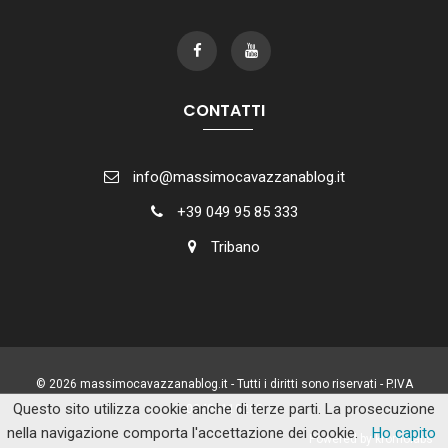
CONTATTI
info@massimocavazzanablog.it
+39 049 95 85 333
Tribano
© 2026 massimocavazzanablog.it - Tutti i diritti sono riservati - P.IVA
Questo sito utilizza cookie anche di terze parti. La prosecuzione
02493110288
nella navigazione comporta l'accettazione dei cookie.
Ho capito
Powered by kromolabs