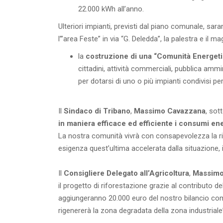
22.000 kWh all’anno.
Ulteriori impianti, previsti dal piano comunale, sar
l’”area Feste” in via “G. Deledda”, la palestra e il 
la
costruzione di una “Comunità Energeti
cittadini, attività commerciali, pubblica amm
per dotarsi di uno o più impianti condivisi pe
Il
Sindaco di Tribano
,
Massimo Cavazzana
, sot
in maniera efficace ed efficiente i consumi ene
La nostra comunità vivrà con consapevolezza la riq
esigenza quest’ultima accelerata dalla situazione,
Il
Consigliere Delegato all’Agricoltura
,
Massim
il progetto di riforestazione grazie al contributo d
aggiungeranno 20.000 euro del nostro bilancio co
rigenererà la zona degradata della zona industriale