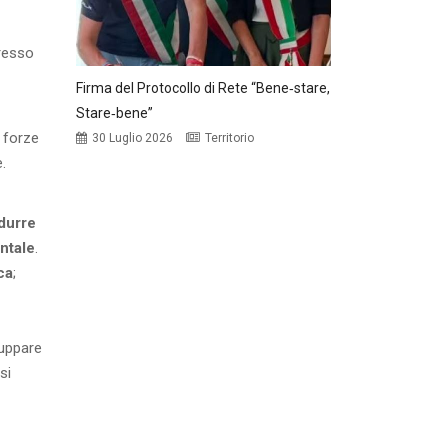
presso
Firma del Protocollo di Rete “Bene‑stare,
Stare‑bene”
e forze
30 Luglio 2026
Territorio
.
idurre
ntale
.
ca
;
luppare
si