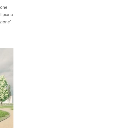
ione
l piano
zione”.