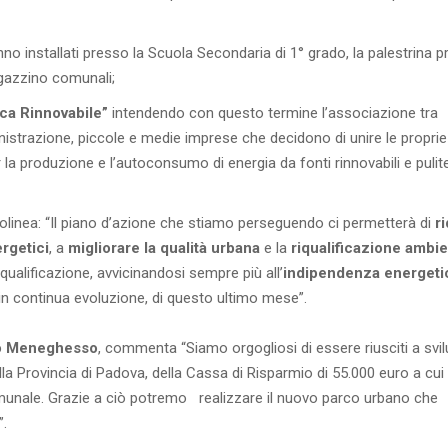
anno installati presso la Scuola Secondaria di 1° grado, la palestrina 
magazzino comunali;
ca Rinnovabile”
intendendo con questo termine l’associazione tra
inistrazione, piccole e medie imprese che decidono di unire le propri
r la produzione e l’autoconsumo di energia da fonti rinnovabili e pulite
tolinea: “Il piano d’azione che stiamo perseguendo ci permetterà di
r
rgetici
, a
migliorare la qualità urbana
e la
riqualificazione ambie
ualificazione, avvicinandosi sempre più all’
indipendenza energeti
 in continua evoluzione, di questo ultimo mese”.
o Meneghesso
, commenta “Siamo orgogliosi di essere riusciti a svi
ella Provincia di Padova, della Cassa di Risparmio di 55.000 euro a cui 
munale. Grazie a ciò potremo realizzare il nuovo parco urbano che
”.