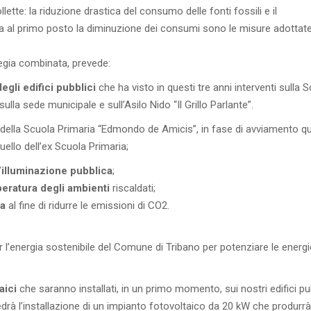
ette: la riduzione drastica del consumo delle fonti fossili e il
 al primo posto la diminuzione dei consumi sono le misure adottate
tegia combinata, prevede:
gli edifici pubblici
che ha visto in questi tre anni interventi sulla 
lla sede municipale e sull’Asilo Nido “Il Grillo Parlante”.
ne della Scuola Primaria “Edmondo de Amicis”, in fase di avviamento qu
ello dell’ex Scuola Primaria;
’illuminazione pubblica
;
peratura degli ambienti
riscaldati;
ta
al fine di ridurre le emissioni di CO2.
per l’energia sostenibile del Comune di Tribano per potenziare le energi
aici
che saranno installati, in un primo momento, sui nostri edifici pub
vedrà l’installazione di un impianto fotovoltaico da 20 kW che produrrà