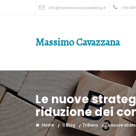
info@massimocavazzanablog.it
+39 049
Massimo Cavazzana
Le nuove strateg
riduzione dei c
Home
Il Blog
Tribano
Le nuove strat