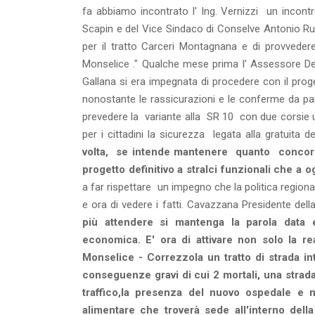
fa abbiamo incontrato l' Ing. Vernizzi un incon
Scapin e del Vice Sindaco di Conselve Antonio Ru
per il tratto Carceri Montagnana e di provvedere
Monselice ." Qualche mese prima l' Assessore De 
Gallana si era impegnata di procedere con il proge
nonostante le rassicurazioni e le conferme da p
prevedere la variante alla SR 10 con due corsie ug
per i cittadini la sicurezza legata alla gratuita
volta, se intende mantenere quanto concordat
progetto definitivo a stralci funzionali che a 
a far rispettare un impegno che la politica region
e ora di vedere i fatti. Cavazzana Presidente dell
più attendere si mantenga la parola data 
economica. E' ora di attivare non solo la re
Monselice - Correzzola un tratto di strada in
conseguenze gravi di cui 2 mortali, una strada
traffico,la presenza del nuovo ospedale e 
alimentare che troverà sede all'interno dell