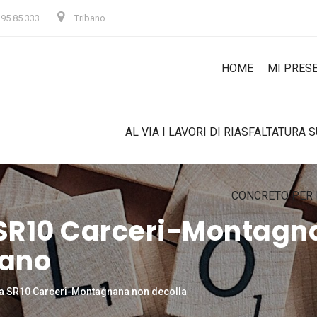
 95 85 333
Tribano
HOME
MI PRES
AL VIA I LAVORI DI RIASFALTATURA 
CONCRETO PER 
a SR10 Carceri-Montagn
tano
lla SR10 Carceri-Montagnana non decolla