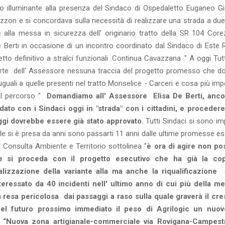
tro illuminante alla presenza del Sindaco di Ospedaletto Euganeo 
zzon e si concordava sulla necessità di realizzare una strada a due
 alla messa in sicurezza dell' originario tratto della SR 104 Core
Berti in occasione di un incontro coordinato dal Sindaco di Este 
tto definitivo a stralci funzionali .Continua Cavazzana ." A oggi Tu
arte dell' Assessore nessuna traccia del progetto promesso che d
uali a quelle presenti nel tratto Monselice - Carceri e cosa più imp
 del percorso "
Domandiamo all' Assessore Elisa De Berti, anco
o con i Sindaci oggi in "strada" con i cittadini, e procedere
oggi dovrebbe essere già stato approvato.
Tutti Sindaci si sono im
ale si è presa da anni sono passarti 11 anni dalle ultime promesse e
a Consulta Ambiente e Territorio sottolinea "
è ora di agire non p
e si proceda con il progetto esecutivo che ha già la cop
alizzazione della variante alla ma anche la riqualificazion
teressato da 40 incidenti nell' ultimo anno di cui più della m
 resa pericolosa dai passaggi a raso sulla quale graverà il cr
nel futuro prossimo immediato il peso di Agrilogic un nuov
a “Nuova zona artigianale-commerciale via Rovigana-Campestr