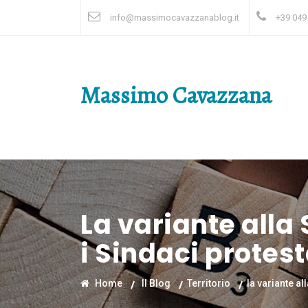
info@massimocavazzanablog.it
+39 049
Massimo Cavazzana
La variante all
i Sindaci protes
Home
Il Blog
Territorio
la variante a