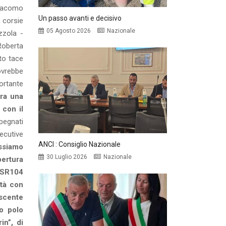
Giacomo
Un passo avanti e decisivo
 corsie
05 Agosto 2026
Nazionale
zzola -
Roberta
tto tace
ovrebbe
ortante
ra una
 con il
pegnati
secutive
ANCI : Consiglio Nazionale
ossiamo
30 Luglio 2026
Nazionale
ertura
e SR104
età con
escente
o polo
in”, di