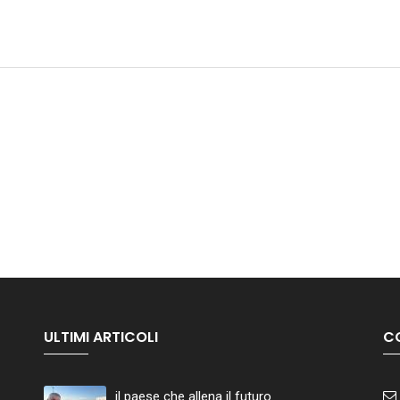
ULTIMI ARTICOLI
C
il paese che allena il futuro