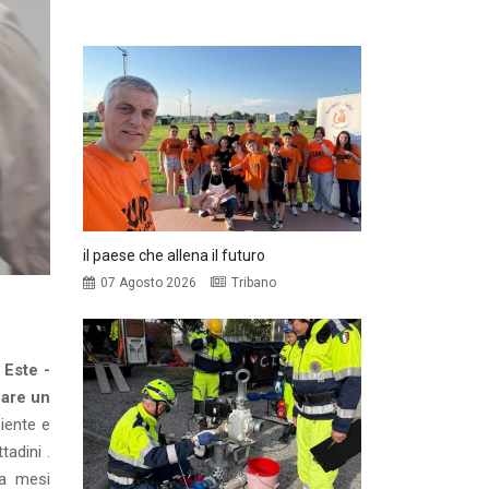
il paese che allena il futuro
07 Agosto 2026
Tribano
 Este -
zare un
iente e
adini .
 fa mesi