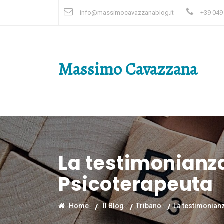
info@massimocavazzanablog.it
+39 049
Massimo Cavazzana
La testimonianza
Psicoterapeuta
Home
Il Blog
Tribano
La testimonianz