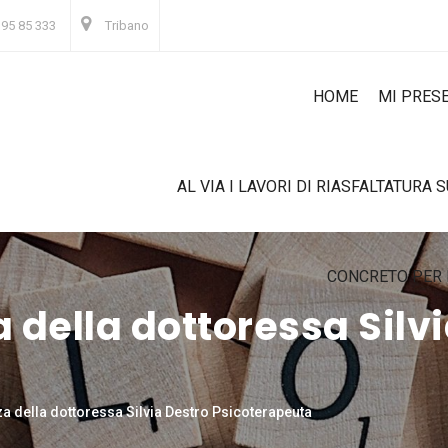
 95 85 333
Tribano
HOME
MI PRES
AL VIA I LAVORI DI RIASFALTATURA 
CONCRETO PER 
 della dottoressa Silv
a della dottoressa Silvia Destro Psicoterapeuta