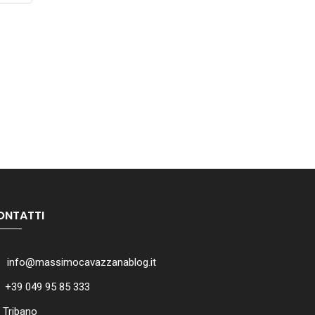
ONTATTI
info@massimocavazzanablog.it
+39 049 95 85 333
Tribano