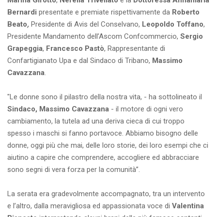
Marina Girotto
,
Nerella Trivellato
e la
Dottoressa Annamaria
Bernardi
presentate e premiate rispettivamente da
Roberto
Beato
,
Presidente di Avis del Conselvano,
Leopoldo Toffano
,
Presidente Mandamento dell’Ascom Confcommercio,
Sergio
Grapeggia
,
Francesco Pastò
, Rappresentante di
Confartigianato Upa e dal Sindaco di Tribano,
Massimo
Cavazzana
.
"Le donne sono il pilastro della nostra vita, - ha sottolineato il
Sindaco, Massimo Cavazzana
- il motore di ogni vero
cambiamento, la tutela ad una deriva cieca di cui troppo
spesso i maschi si fanno portavoce. Abbiamo bisogno delle
donne, oggi più che mai, delle loro storie, dei loro esempi che ci
aiutino a capire che comprendere, accogliere ed abbracciare
sono segni di vera forza per la comunità”.
La serata era gradevolmente accompagnato, tra un intervento
e l’altro, dalla meravigliosa ed appassionata voce di
Valentina