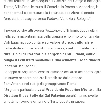
questi territori: le vie d’acqua e il Castello del Catajo a Battaglia
Terme, Villa Emo, le mura, il Castello, la Rocca a Monselice, le
zone termali e soprattutto la fortunata posizione di snodo
ferroviario strategico verso Padova, Venezia e Bologna”.
Il percorso che attraversa Pozzonovo e Tribano, questi ultimi
nella zona incontaminata della pianura e non molto lontani dai
Colli Euganei, può contare sul
valore storico
,
culturale e
naturalistico dove insistono ancora gli antichi fabbricati
rurali tipici del territorio e sorgono centri urbani, edifici
religiosi i cui tratti medievali e rinascimentali sono rimasti
inalterati nei secoli.
La tappa di Anguillara Veneta, custode dell’Arca del Santo, apre
un nuovo sentiero che era il prediletto dallo stesso
Sant’Antonio nei suoi pellegrinaggi verso Roma.
“Un grazie particolare va al
Presidente Federico Miotto
e alla
Direttice Giusy Botty
del
Gal Patavino
perché hanno svolto
un ottimo lavoro e ci hanno offerto questa preziosa