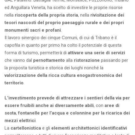
GAL Patavino: Battaglia Terme, Monselice, Pozzonovo, Tribano
ed Anguillara Veneta, ha scelto di investire le proprie risorse
nella
riscoperta della propria storia
, nella
rivisitazione dei
tesori nascosti del proprio paesaggio rurale e dei propri
monumenti sacri e profani
.
Il lavoro sinergico dei cinque Comuni, di cui di Tribano è il
capofila in quanto per primo ha colto il potenziale di questa
forma di turismo, permetterà di
attivare una serie di servizi
che vanno dal
pernottamento
alla
ristorazione
passando per
la proposta turistica e storica dei luoghi nonché la
valorizzazione della ricca cultura enogastronomica del
territorio
.
L’investimento prevede di attrezzare i sentieri della via per
essere fruibili anche ai diversamente abili
, con
aree di
sosta
,
fontanelle per l’acqua e colonnine per la ricarica dei
mezzi elettrici
.
La
cartellonistica
e gli
elementi architettonici identificativi