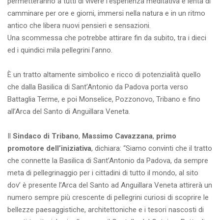
permetteranno a tutti di vivere l’esperienza meditativa e lenta di
camminare per ore e giorni, immersi nella natura e in un ritmo
antico che libera nuovi pensieri e sensazioni.
Una scommessa che potrebbe attirare fin da subito, tra i dieci
ed i quindici mila pellegrini l’anno.
È un tratto altamente simbolico e ricco di potenzialità quello
che dalla Basilica di Sant’Antonio da Padova porta verso
Battaglia Terme, e poi Monselice, Pozzonovo, Tribano e fino
all’Arca del Santo di Anguillara Veneta.
Il
Sindaco di Tribano
,
Massimo Cavazzana
,
primo
promotore dell’iniziativa
, dichiara: “Siamo convinti che il tratto
che connette la Basilica di Sant’Antonio da Padova, da sempre
meta di pellegrinaggio per i cittadini di tutto il mondo, al sito
dov’ è presente l’Arca del Santo ad Anguillara Veneta attirerà un
numero sempre più crescente di pellegrini curiosi di scoprire le
bellezze paesaggistiche, architettoniche e i tesori nascosti di