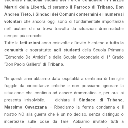
secolare magnolia situata nel Parco comunale in Piazza
Martiri della Libertà,
ci saranno
il Parroco di Tribano, Don
Andrea Tieto, i Sindaci dei Comuni contermini
e i
numerosi
volontari
che ancora oggi sono di fondamentale importanza
nell’ aiutare chi si trova travolto da situazioni drammatiche
sempre più croniche.
Tutte le
Istituzioni
sono coinvolte e l’invito è esteso a
tutta la
comunità
e soprattutto
agli studenti
della Scuola Primaria
“Edmondo De Amicis” e della Scuola Secondaria di 1° Grado
“Don Paolo Galliero”
di Tribano
.
“In questi anni abbiamo dato ospitalità a centinaia di famiglie
fuggite da circostanze critiche e non possiamo ignorare la
situazione che continua ad essere drammatica e, per ora, si
presenta irrisolvibile. – dichiara il
Sindaco di Tribano,
Massimo Cavazzana
– Ribadiamo la ferma condanna e il
nostro NO alla guerra che è un no deciso, senza distinguo o
incertezze sulle cose da fare. Abbiamo invitato tutti a