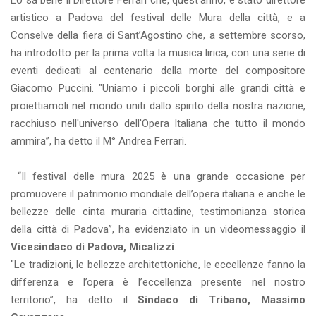
Lo sa bene il Direttore Ferrari che, quest’anno, è stato direttore
artistico a Padova del festival delle Mura della città, e a
Conselve della fiera di Sant’Agostino che, a settembre scorso,
ha introdotto per la prima volta la musica lirica, con una serie di
eventi dedicati al centenario della morte del compositore
Giacomo Puccini. "Uniamo i piccoli borghi alle grandi città e
proiettiamoli nel mondo uniti dallo spirito della nostra nazione,
racchiuso nell'universo dell'Opera Italiana che tutto il mondo
ammira”, ha detto il M° Andrea Ferrari.
“Il festival delle mura 2025 è una grande occasione per
promuovere il patrimonio mondiale dell’opera italiana e anche le
bellezze delle cinta muraria cittadine, testimonianza storica
della città di Padova”, ha evidenziato in un videomessaggio il
Vicesindaco di Padova, Micalizzi
.
"Le tradizioni, le bellezze architettoniche, le eccellenze fanno la
differenza e l’opera è l’eccellenza presente nel nostro
territorio”, ha detto il
Sindaco di Tribano, Massimo