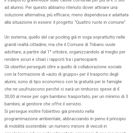
il trasporto graverebbe sulle casse comunali per più di € 3.500
ad alunno. Per questo abbiamo ritenuto dover attivare una
soluzione alternativa, più efficace, meno dispendiosa e adattata
alla situazione in essere: il progetto “Quattro ruote in comune”.
Un sistema, quello del car pooling già in voga soprattutto nelle
grandi realtà cittadine, ma che il Comune di Tribano vuole
adottare, a partire dal 1° ottobre, organizzandolo al meglio per
rendere sicuri e chiari i rapporti tra i partecipanti.
Gli obiettivi perseguiti oltre a quello di collaborazione sociale
con la formazione di «auto di gruppo» per il trasporto degli
alunni, sono di tipo economico con la gratuità per le famiglie
che ne usufruiscono perché ci sarà un rimborso spese di €
30,00 al mese per ogni bambino trasportato, per un minimo di 3
bambini, al genitore che offre il servizio.
Si persegue inoltre l’obiettivo già previsto nella
programmazione ambientale, abbracciando in pieno il principio
di mobilità sostenibile: un numero minore di veicoli in