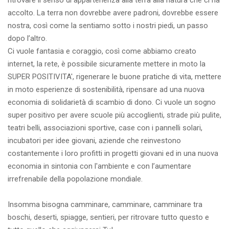
ritrovare il senso di appartenenza alla terra alla natura che ci ha
accolto. La terra non dovrebbe avere padroni, dovrebbe essere
nostra, così come la sentiamo sotto i nostri piedi, un passo
dopo l’altro.
Ci vuole fantasia e coraggio, così come abbiamo creato
internet, la rete, è possibile sicuramente mettere in moto la
SUPER POSITIVITA', rigenerare le buone pratiche di vita, mettere
in moto esperienze di sostenibilità, ripensare ad una nuova
economia di solidarietà di scambio di dono. Ci vuole un sogno
super positivo per avere scuole più accoglienti, strade più pulite,
teatri belli, associazioni sportive, case con i pannelli solari,
incubatori per idee giovani, aziende che reinvestono
costantemente i loro profitti in progetti giovani ed in una nuova
economia in sintonia con l'ambiente e con l’aumentare
irrefrenabile della popolazione mondiale.
Insomma bisogna camminare, camminare, camminare tra
boschi, deserti, spiagge, sentieri, per ritrovare tutto questo e