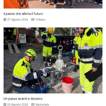
il paese che allena il futuro
07 Agosto 2026
Tribano
Un passo avanti e decisivo
05 Agosto 2026
Nazionale