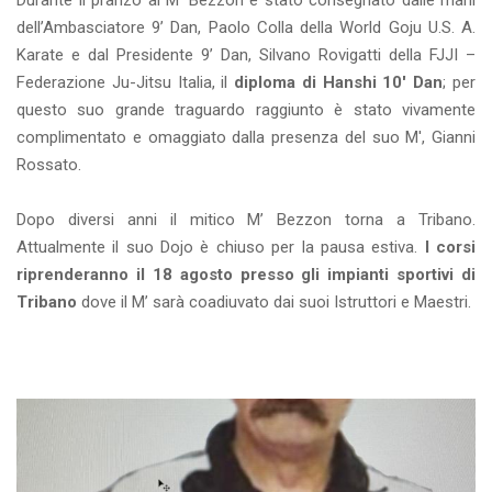
Durante il pranzo al M’ Bezzon è stato consegnato dalle mani
dell’Ambasciatore 9’ Dan, Paolo Colla della World Goju U.S. A.
Karate e dal Presidente 9’ Dan, Silvano Rovigatti della FJJI –
Federazione Ju-Jitsu Italia, il
diploma di Hanshi 10' Dan
; per
questo suo grande traguardo raggiunto è stato vivamente
complimentato e omaggiato dalla presenza del suo M', Gianni
Rossato.
Dopo diversi anni il mitico M’ Bezzon torna a Tribano.
Attualmente il suo Dojo è chiuso per la pausa estiva.
I corsi
riprenderanno il 18 agosto presso gli impianti sportivi di
Tribano
dove il M’ sarà coadiuvato dai suoi Istruttori e Maestri.