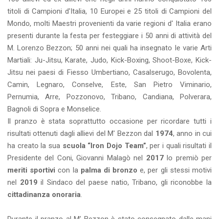
titoli di Campioni d'Italia, 10 Europei e 25 titoli di Campioni del
Mondo, molti Maestri provenienti da varie regioni d' Italia erano
presenti durante la festa per festeggiare i 50 anni di attività del
M. Lorenzo Bezzon; 50 anni nei quali ha insegnato le varie Arti
Martiali: Ju-Jitsu, Karate, Judo, Kick-Boxing, Shoot-Boxe, Kick-
Jitsu nei paesi di Fiesso Umbertiano, Casalserugo, Bovolenta,
Camin, Legnaro, Conselve, Este, San Pietro Viminario,
Pernumia, Arre, Pozzonovo, Tribano, Candiana, Polverara,
Bagnoli di Sopra e Monselice.
Il pranzo è stata soprattutto occasione per ricordare tutti i
risultati ottenuti dagli allievi del M' Bezzon dal
1974
, anno in cui
ha creato la sua
scuola “Iron Dojo Team”
, per i quali risultati il
Presidente del Coni, Giovanni Malagò nel
2017
lo premiò per
meriti sportivi
con la
palma di bronzo
e, per gli stessi motivi
nel
2019
il Sindaco del paese natio, Tribano, gli riconobbe la
cittadinanza onoraria
.