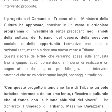
2.560.000 euro, che andranno a finanziare le 16 linee di
intervento proposte.
Il
progetto del Comune di Tribano che il Ministero della
Cultura ha approvato
, consiste in un
vasto e articolato
programma di investimenti
senza precedenti
negli ambiti
della cultura, del turismo, del decoro, della coesione
sociale e delle opportunità formative
che, uniti e
razionalizzati, mirano a dare una nuova veste a Tribano.
Queste risorse del PNRR che verranno spese sulle annualità
fino a giugno 2026, consentono a Tribano di realizzare un
sogno atteso da anni, ora possibile grazie ad interventi
strategici che ne valorizzeranno luoghi, paesaggi e tradizioni.
"
Con questo progetto intendiamo fare di Tribano un polo
turistico intermedio del turismo lento, riflessivo e culturale
che si fonde con le buone abitudini del vivere
” – ha
dichiarato il
Sindaco di Tribano, Massimo Cavazzana
–