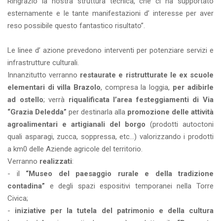
Ringrazio la nostra struttura tecnica, che ci ha supportato
esternamente e le tante manifestazioni d’ interesse per aver
reso possibile questo fantastico risultato”.
Le linee d’ azione prevedono interventi per potenziare servizi e
infrastrutture culturali.
Innanzitutto verranno
restaurate e ristrutturate le ex scuole
elementari di villa Brazolo
, compresa la loggia,
per adibirle
ad ostello
; verrà
riqualificata l’area festeggiamenti di Via
“Grazia Deledda”
per destinarla alla
promozione delle attività
agroalimentari e artigianali del borgo
(prodotti autoctoni
quali asparagi, zucca, soppressa, etc…) valorizzando i prodotti
a km0 delle Aziende agricole del territorio.
Verranno
realizzati
:
- il
“Museo del paesaggio rurale e della tradizione
contadina”
e degli spazi espositivi temporanei nella Torre
Civica;
-
iniziative per la tutela del patrimonio e della cultura