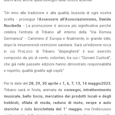
ultimi anni, anche quelli biologici delle nostre aziende”.
“Un inno alla tradizione e alla qualità, bussola di ogni nostra
scelta - prosegue l’
Assessore all’Associazionismo, Davide
Nucibella
- La promozione è ancora più significativa perché
celebra l’entrata di Tribano all’ interno della “Via Romea
Germanica” - Cammino d’ Europa e finalmente, in grande stile,
dopo le innumerevoli restrizioni sanitarie. Sarà un’edizione ricca
in cui ProLoco di Tribano “dispiegherà” il suo esercito
composto da più di cento volontari, tra cui i “Giovani Custodi”,
che già nelle passate edizioni hanno dimostrato responsabilità
e rispetto, qualità gradite agli ospiti.”
Per le date del
28, 29, 30 aprile
e
1, 6, 7, 13, 14 maggio2023
,
Tribano sarà in festa, animata da
convegni, intrattenimento
musicale, ballo liscio, mercatino dei prodotti locali e degli
hobbisti, sfilata di moda, raduno di moto, vespe e auto
storiche
e dalla
biciclettata del 1° maggio
; ma l’indiscusso