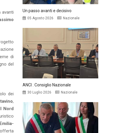
Un passo avanti e decisivo
 avanti
05 Agosto 2026
Nazionale
assimo
rogetto
cazione
ieme di
egno del
ANCI : Consiglio Nazionale
30 Luglio 2026
Nazionale
olo dei
tavino
,
el Nord
ristico
Emilia-
offerta