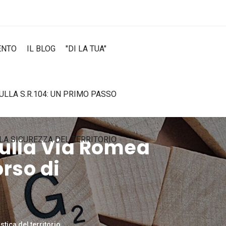
ENTO
IL BLOG
"DI LA TUA"
SULLA S.R.104: UN PRIMO PASSO
sulla Via Romea
LA SICUREZZA DEL TERRITORIO
rso di
tica del territorio