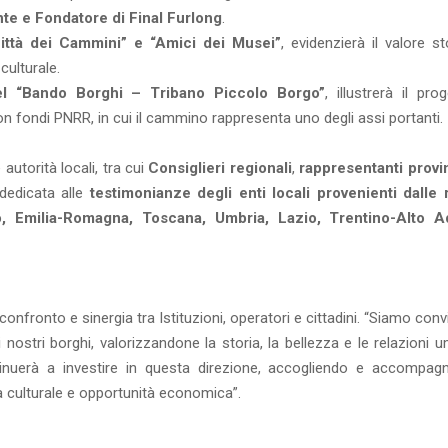
nte e Fondatore di Final Furlong
.
Città dei Cammini” e “Amici dei Musei”
, evidenzierà il valore s
ulturale.
del “Bando Borghi – Tribano Piccolo Borgo”
, illustrerà il pro
n fondi PNRR, in cui il cammino rappresenta uno degli assi portanti.
autorità locali, tra cui
Consiglieri regionali
,
rappresentanti provin
dedicata alle
testimonianze degli enti locali provenienti dalle 
, Emilia-Romagna, Toscana, Umbria, Lazio, Trentino-Alto A
nfronto e sinergia tra Istituzioni, operatori e cittadini. “Siamo conv
 i nostri borghi, valorizzandone la storia, la bellezza e le relazioni
inuerà a investire in questa direzione, accogliendo e accompag
 culturale e opportunità economica”.