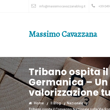
info@massimocavazzanablog.it
+39 049
Massimo Cavazzana
Tribano ospita 
Germanica – Un 
valorizzazione tu
Home
Il Blog
Nazionale
Tribano ospita il Convegno Nazionale sulla Via Rom