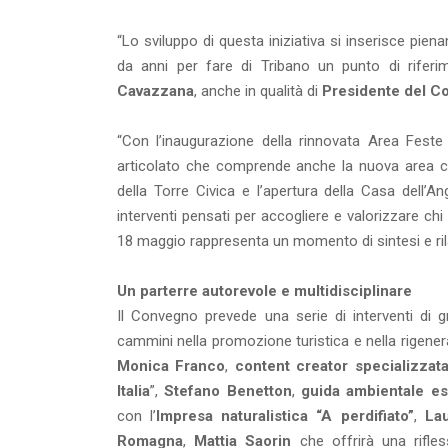
“Lo sviluppo di questa iniziativa si inserisce pi
da anni per fare di Tribano un punto di riferim
Cavazzana
, anche in qualità di
Presidente del Co
“Con l’inaugurazione della rinnovata Area Fe
articolato che comprende anche la nuova area cam
della Torre Civica e l’apertura della Casa dell’
interventi pensati per accogliere e valorizzare ch
18 maggio rappresenta un momento di sintesi e rilan
Un parterre autorevole e multidisciplinare
Il Convegno prevede una serie di interventi di g
cammini nella promozione turistica e nella rigenera
Monica Franco
,
content creator specializzat
Italia
”,
Stefano Benetton
,
guida ambientale es
con l’
Impresa naturalistica “A perdifiato”
,
Lau
Romagna
,
Mattia Saorin
che offrirà una rifles