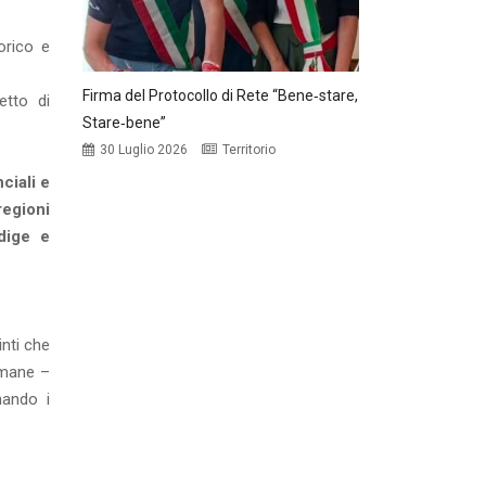
torico e
Firma del Protocollo di Rete “Bene‑stare,
getto di
Stare‑bene”
30 Luglio 2026
Territorio
ciali e
regioni
dige e
inti che
 umane –
nando i