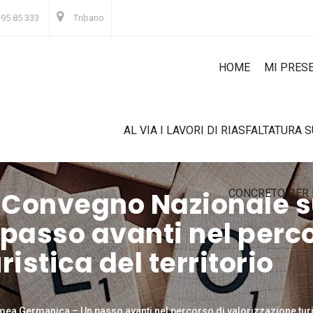
 95 85 333
Tribano
HOME
MI PRES
AL VIA I LAVORI DI RIASFALTATURA 
il Convegno Nazionale 
CONCRETO PER 
passo avanti nel perco
ristica del territorio
ea Germanica – Un passo avanti nel percorso di valorizzazione turis