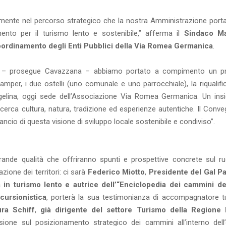
enamente nel percorso strategico che la nostra Amministrazione porta
ento per il turismo lento e sostenibile,” afferma il
Sindaco M
ordinamento degli Enti Pubblici della Via Romea Germanica
.
ste – prosegue Cavazzana – abbiamo portato a compimento un p
per, i due ostelli (uno comunale e uno parrocchiale), la riqualifi
Angelina, oggi sede dell’Associazione Via Romea Germanica. Un ins
i cerca cultura, natura, tradizione ed esperienze autentiche. Il Conv
cio di questa visione di sviluppo locale sostenibile e condiviso”.
rande qualità che offriranno spunti e prospettive concrete sul ru
zione dei territori: ci sarà
Federico Miotto
,
Presidente del Gal Pa
a in turismo lento e autrice dell’“Enciclopedia dei cammini d
cursionistica
, porterà la sua testimonianza di accompagnatore tu
ra Schiff
,
già dirigente del settore Turismo della Regione 
sione sul posizionamento strategico dei cammini all’interno dell’