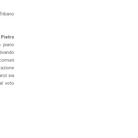
 Tribano
Pietro
n piano
ntivando
e comuni
razione
nzi sia
al voto