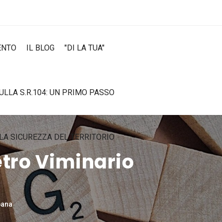
ENTO
IL BLOG
"DI LA TUA"
SULLA S.R.104: UN PRIMO PASSO
LA SICUREZZA DEL TERRITORIO
etro Viminario
bana