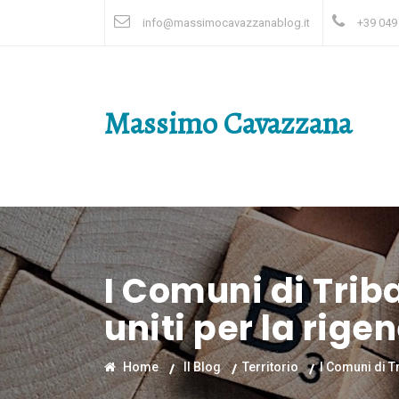
info@massimocavazzanablog.it
+39 049
Massimo Cavazzana
I Comuni di Trib
uniti per la rig
Home
Il Blog
Territorio
I Comuni di T