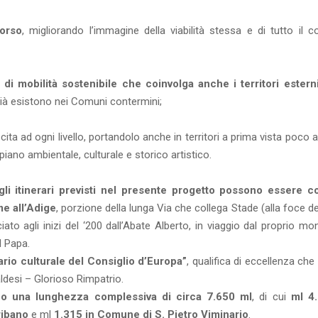
corso
, migliorando l’immagine della viabilità stessa e di tutto il c
di mobilità sostenibile che coinvolga anche i territori esterni
già esistono nei Comuni contermini;
ita ad ogni livello, portandolo anche in territori a prima vista poco at
iano ambientale, culturale e storico artistico.
gli itinerari previsti nel presente progetto possono essere co
me all’Adige
, porzione della lunga Via che collega Stade (alla foce d
to agli inizi del ‘200 dall’Abate Alberto, in viaggio dal proprio mo
l Papa.
rio culturale del Consiglio d’Europa”
, qualifica di eccellenza che i
ldesi – Glorioso Rimpatrio.
anno una lunghezza complessiva di circa 7.650 ml
, di cui
ml 4
ribano
e ml
1.315 in Comune di S. Pietro Viminario
.