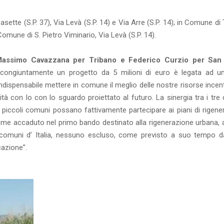
tte (S.P. 37), Via Levà (S.P. 14) e Via Arre (S.P. 14); in Comune di
Comune di S. Pietro Viminario, Via Levà (S.P. 14).
 Massimo Cavazzana per Tribano e Federico Curzio per San 
e congiuntamente un progetto da 5 milioni di euro è legata ad u
 indispensabile mettere in comune il meglio delle nostre risorse ince
nità con lo con lo sguardo proiettato al futuro. La sinergia tra i tr
piccoli comuni possano fattivamente partecipare ai piani di rigene
ome accaduto nel primo bando destinato alla rigenerazione urbana, a
 i comuni d’ Italia, nessuno escluso, come previsto a suo tempo d
cazione”.