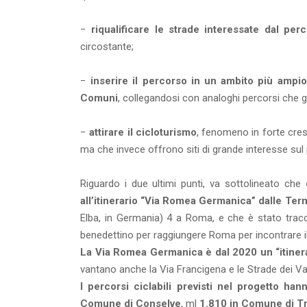
−
riqualificare le strade interessate dal per
circostante;
−
inserire il percorso in un ambito più ampio 
Comuni
, collegandosi con analoghi percorsi che 
−
attirare il cicloturismo
, fenomeno in forte cresc
ma che invece offrono siti di grande interesse sul p
Riguardo i due ultimi punti, va sottolineato che
all’itinerario “Via Romea Germanica” dalle Ter
Elba, in Germania) 4 a Roma, e che è stato traccia
benedettino per raggiungere Roma per incontrare i
La Via Romea Germanica è dal 2020 un “itinera
vantano anche la Via Francigena e le Strade dei Va
I percorsi ciclabili previsti nel progetto h
Comune di Conselve
, ml
1.810 in Comune di T