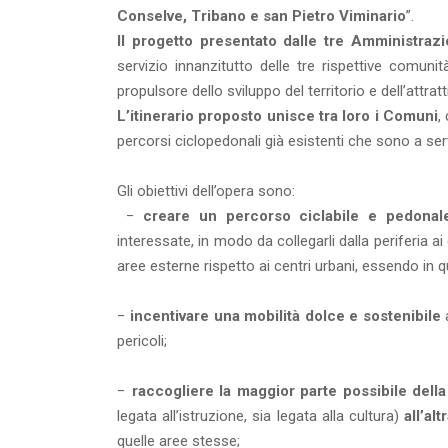
Conselve, Tribano e san Pietro Viminario
”.
Il progetto presentato dalle tre Amministrazi
servizio innanzitutto delle tre rispettive comu
propulsore dello sviluppo del territorio e dell’attra
L’itinerario proposto unisce tra loro i Comuni
,
percorsi ciclopedonali già esistenti che sono a serv
Gli obiettivi dell’opera sono:
−
creare un percorso ciclabile e pedonal
interessate, in modo da collegarli dalla periferia a
aree esterne rispetto ai centri urbani, essendo in ques
−
incentivare una mobilità dolce e sostenibile
a
pericoli;
−
raccogliere la maggior parte possibile della
legata all’istruzione, sia legata alla cultura)
all’al
quelle aree stesse;