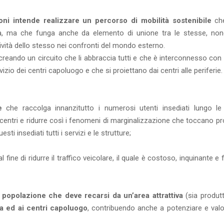
oni intende realizzare un percorso di mobilità sostenibile
che
nità, ma che funga anche da elemento di unione tra le stesse, no
ttività dello stesso nei confronti del mondo esterno.
 creando un circuito che li abbraccia tutti e che è interconnesso con t
izio dei centri capoluogo e che si proiettano dai centri alle periferie.
e
che raccolga innanzitutto i numerosi utenti insediati lungo le
i centri e ridurre così i fenomeni di marginalizzazione che toccano pr
ti insediati tutti i servizi e le strutture;
l fine di ridurre il traffico veicolare, il quale è costoso, inquinante e 
 popolazione che deve recarsi da un’area attrattiva
(sia produtt
tra ed ai centri capoluogo
, contribuendo anche a potenziare e valo