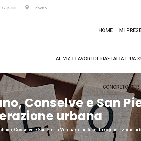
 95 85 333
Tribano
HOME
MI PRES
AL VIA I LAVORI DI RIASFALTATURA 
CONCRETO PER 
ano, Conselve e San Pi
enerazione urbana
ribano, Conselve e San Pietro Viminario uniti per la rigenerazione ur