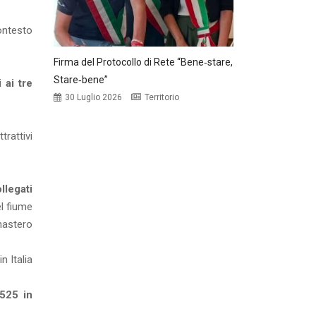
ontesto
Firma del Protocollo di Rete “Bene‑stare,
Stare‑bene”
 ai tre
30 Luglio 2026
Territorio
trattivi
llegati
el fiume
nastero
n Italia
.525 in